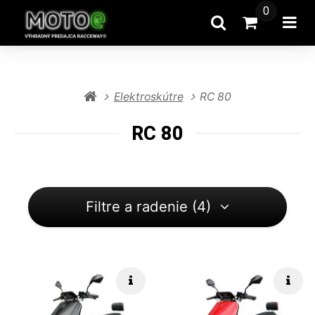
0
Hľadať
Prejsť na k
Otv
Elektroskútre
RC 80
RC 80
Filtre a radenie (4)
Rýchle info
Rých