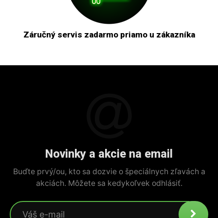
Záručný servis zadarmo priamo u zákazníka
Novinky a akcie na email
Buďte prvý/ou, kto sa dozvie o špeciálnych zľavách a
akciách. Môžete sa kedykoľvek odhlásiť.