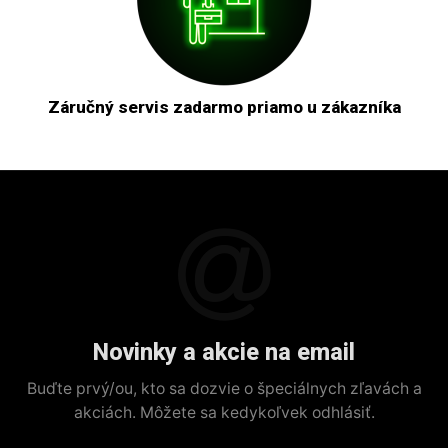
Záručný servis zadarmo priamo u zákazníka
Novinky a akcie na email
Buďte prvý/ou, kto sa dozvie o špeciálnych zľavách a
akciách. Môžete sa kedykoľvek odhlásiť.