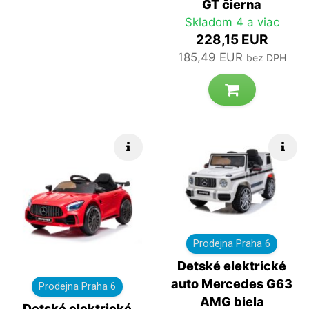
GT čierna
Skladom 4 a viac
228,15 EUR
185,49 EUR
bez DPH
Rýchle info
Rých
Prodejna Praha 6
Detské elektrické
auto Mercedes G63
Prodejna Praha 6
AMG biela
Detské elektrické