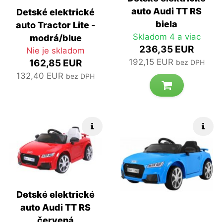
auto Audi TT RS
Detské elektrické
biela
auto Tractor Lite -
Skladom 4 a viac
modrá/blue
236,35 EUR
Nie je skladom
192,15 EUR
162,85 EUR
bez DPH
132,40 EUR
bez DPH
Rýchle info
Rých
Detské elektrické
auto Audi TT RS
červená