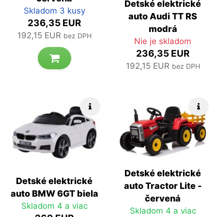
Detské elektrické
Skladom 3 kusy
auto Audi TT RS
236,35 EUR
modrá
192,15 EUR
bez DPH
Nie je skladom
236,35 EUR
192,15 EUR
bez DPH
Rýchle info
Rých
Detské elektrické
Detské elektrické
auto Tractor Lite -
auto BMW 6GT biela
červená
Skladom 4 a viac
Skladom 4 a viac