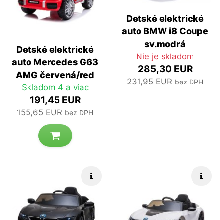
Detské elektrické
auto BMW i8 Coupe
sv.modrá
Detské elektrické
Nie je skladom
auto Mercedes G63
285,30 EUR
AMG červená/red
231,95 EUR
bez DPH
Skladom 4 a viac
191,45 EUR
155,65 EUR
bez DPH
Rýchle info
Rých