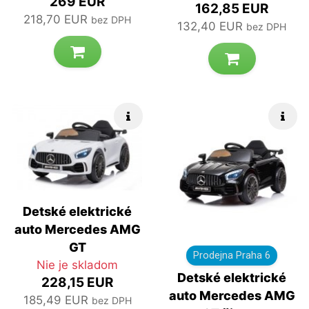
269 EUR
162,85 EUR
218,70 EUR
bez DPH
132,40 EUR
bez DPH
Rýchle info
Rých
Detské elektrické
auto Mercedes AMG
GT
Prodejna Praha 6
Nie je skladom
Detské elektrické
228,15 EUR
auto Mercedes AMG
185,49 EUR
bez DPH