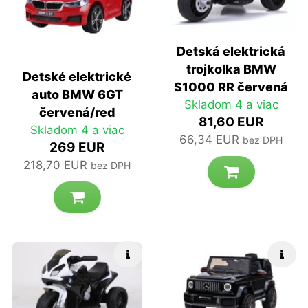
Detská elektrická
trojkolka BMW
Detské elektrické
S1000 RR červená
auto BMW 6GT
Skladom 4 a viac
červená/red
81,60 EUR
Skladom 4 a viac
66,34 EUR
bez DPH
269 EUR
218,70 EUR
bez DPH
Rýchle info
Rých