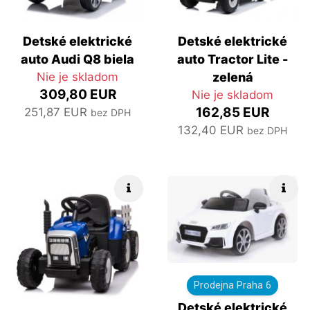
Detské elektrické
Detské elektrické
auto Audi Q8 biela
auto Tractor Lite -
Nie je skladom
zelená
309,80 EUR
Nie je skladom
162,85 EUR
251,87 EUR
bez DPH
132,40 EUR
bez DPH
Rýchle info
Rých
Prodejna Praha 6
Detské elektrické