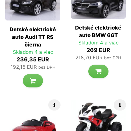
Detské elektrické
Detské elektrické
auto BMW 6GT
auto Audi TT RS
Skladom 4 a viac
čierna
269 EUR
Skladom 4 a viac
218,70 EUR
bez DPH
236,35 EUR
192,15 EUR
bez DPH
Rýchle info
Rých