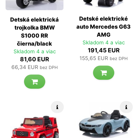
Detské elektrické
Detská elektrická
auto Mercedes G63
trojkolka BMW
AMG
S1000 RR
Skladom 4 a viac
čierna/black
191,45 EUR
Skladom 4 a viac
155,65 EUR
81,60 EUR
bez DPH
66,34 EUR
bez DPH
Rýchle info
Rých