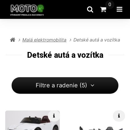
0
Hľadať
Prejsť na k
Otv
Malá elektromobilita
Detské autá a vozítka
Detské autá a vozítka
Filtre a radenie (5)
Rýchle info
Rých