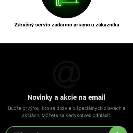
Záručný servis zadarmo priamo u zákazníka
Novinky a akcie na email
Buďte prvý/ou, kto sa dozvie o špeciálnych zľavách a
akciách. Môžete sa kedykoľvek odhlásiť.