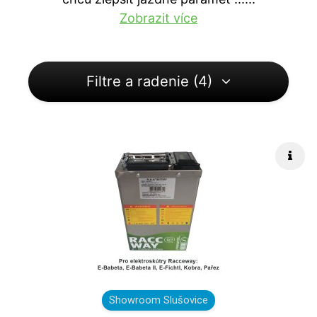
Zobrazit více
Filtre a radenie (4)
Rých
Showroom Slušovice