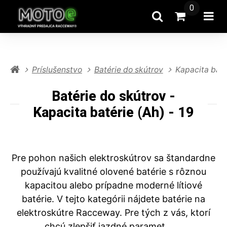
0
Hľadať
Prejsť na k
Otv
Príslušenstvo
Batérie do skútrov
Kapacita baté
Batérie do skútrov -
Kapacita batérie (Ah) - 19
Pre pohon našich elektroskútrov sa štandardne
používajú kvalitné olovené batérie s rôznou
kapacitou alebo prípadne moderné lítiové
batérie. V tejto kategórii nájdete batérie na
elektroskútre Racceway. Pre tých z vás, ktorí
chcú zlepšiť jazdné paramet ...
...