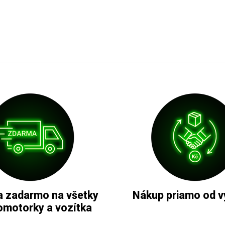
 zadarmo na všetky
Nákup priamo od v
omotorky a vozítka