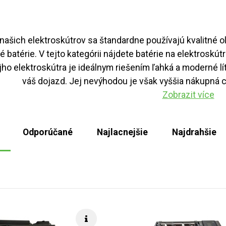
našich elektroskútrov sa štandardne používajú kvalitné o
é batérie. V tejto kategórii nájdete batérie na elektroskút
ho elektroskútra je ideálnym riešením ľahká a moderné líti
váš dojazd. Jej nevýhodou je však vyššia nákupná cen
Zobrazit více
Odporúčané
Najlacnejšie
Najdrahšie
Rýchle info