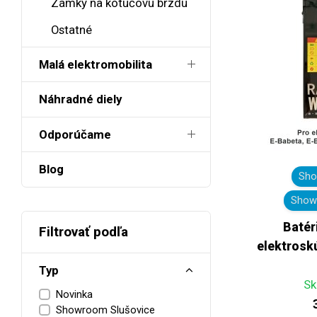
Zámky na kotúčovú brzdu
Ostatné
Malá elektromobilita
Náhradné diely
Odporúčame
Blog
Sho
Show
Batér
Filtrovať podľa
elektros
Typ
Sk
Novinka
Showroom Slušovice