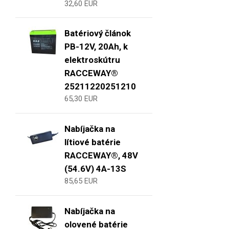
32,60 EUR
Batériový článok
PB-12V, 20Ah, k
elektroskútru
RACCEWAY®
25211220251210
65,30 EUR
Nabíjačka na
lítiové batérie
RACCEWAY®, 48V
(54.6V) 4A-13S
85,65 EUR
Nabíjačka na
olovené batérie