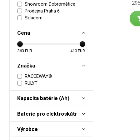
295
Showroom Dobroměřice
Prodejna Praha 6
Skladom
Cena
363
EUR
410
EUR
Značka
RACCEWAY®
RULYT
Kapacita batérie (Ah)
Baterie pro elektroskútr
Výrobce