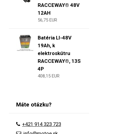
RACCEWAY® 48V
12AH
56,75 EUR
Batéria LI-48V
19Ah, k
elektroskútru
RACCEWAY®, 13S
4P
408,15 EUR
Máte otázku?
+421 914 323 723
info@motoe.sk