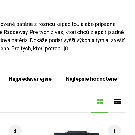
lovené batérie s rôznou kapacitou alebo prípadne
re Racceway. Pre tých z vás, ktorí chcú zlepšiť jazdné
ová batéria. Dokáže podať vyšší výkon a tým aj zvýšiť
a. Pre tých, ktorí potrebujú ...
...
Najpredávanejšie
Najlepšie hodnotené
Rýchle info
Rýchle i