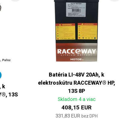
Batéria LI-48V 20Ah, k
elektroskútru RACCEWAY® HP,
, k
13S 8P
Y®, 13S
Skladom 4 a viac
408,15 EUR
331,83 EUR
bez DPH