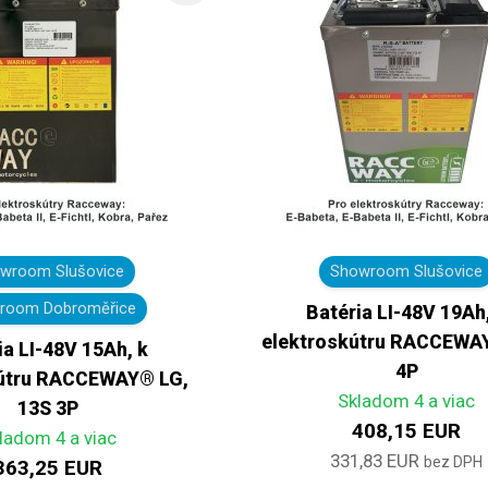
wroom Slušovice
Showroom Slušovice
room Dobroměřice
Batéria LI-48V 19Ah
elektroskútru RACCEWA
ia LI-48V 15Ah, k
4P
kútru RACCEWAY® LG,
Skladom 4 a viac
13S 3P
408,15 EUR
ladom 4 a viac
331,83 EUR
bez DPH
363,25 EUR