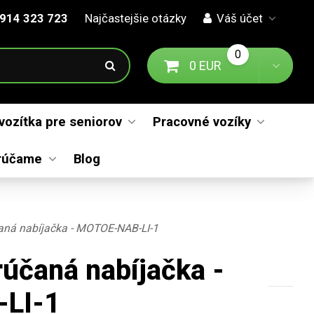
914 323 723
Najčastejšie otázky
Váš účet
0
0 EUR
Prejsť na košík
Toggl
 vozítka pre seniorov
Pracovné vozíky
rúčame
Blog
ná nabíjačka - MOTOE-NAB-LI-1
rúčaná nabíjačka -
LI-1