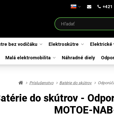
+421 
Otvoriť menu
útre bez vodičáku
Elektroskútre
Elektrické
Malá elektromobilita
Náhradné diely
Odpo
Príslušenstvo
Batérie do skútrov
Odporúča
atérie do skútrov - Odpo
MOTOE-NAB-