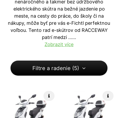
nenáročného a takmer bez údržbového
elektrického skútra na bežné jazdenie po
meste, na cesty do práce, do školy či na
nákupy, môže byť pre vás e-Fichtl perfektnou
voľbou. Tento rad e-skútrov od RACCEWAY
patrí medzi ...
...
Zobrazit více
Filtre a radenie (5)
Rýchle info
Rých