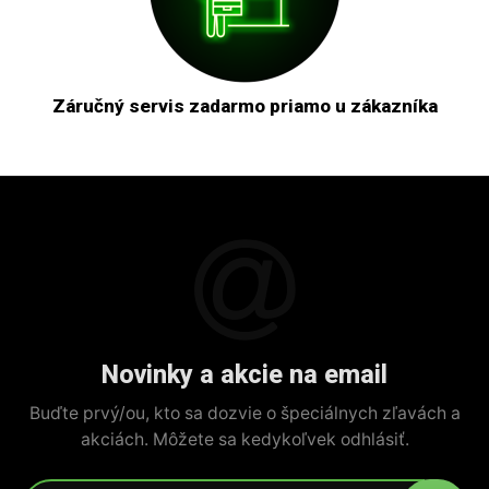
Záručný servis zadarmo priamo u zákazníka
Novinky a akcie na email
Buďte prvý/ou, kto sa dozvie o špeciálnych zľavách a
akciách. Môžete sa kedykoľvek odhlásiť.