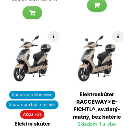
Rýchle info
Rých
Elektroskúter
Showroom Slušovice
RACCEWAY® E-
Showroom Dobroměřice
FICHTL®, sv.zlatý-
Akcia
-6%
matný, bez batérie
Elektro skúter
Skladom 4 a viac