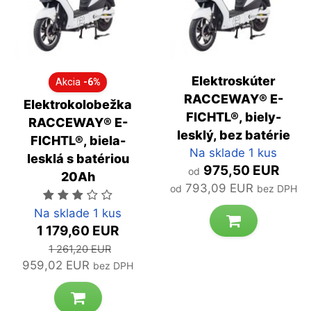
Elektroskúter
Akcia
-6%
RACCEWAY® E-
Elektrokolobežka
FICHTL®, biely-
RACCEWAY® E-
lesklý, bez batérie
FICHTL®, biela-
Na sklade 1 kus
lesklá s batériou
975,50 EUR
od
20Ah
793,09 EUR
od
bez DPH
Počet hviezdičiek je 3 z 5
Na sklade 1 kus
1 179,60 EUR
1 261,20 EUR
959,02 EUR
bez DPH