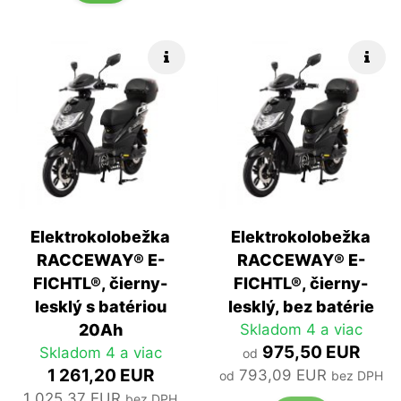
Rýchle info
Rých
Elektrokolobežka
Elektrokolobežka
RACCEWAY® E-
RACCEWAY® E-
FICHTL®, čierny-
FICHTL®, čierny-
lesklý s batériou
lesklý, bez batérie
20Ah
Skladom 4 a viac
975,50 EUR
Skladom 4 a viac
od
1 261,20 EUR
793,09 EUR
od
bez DPH
1 025,37 EUR
bez DPH