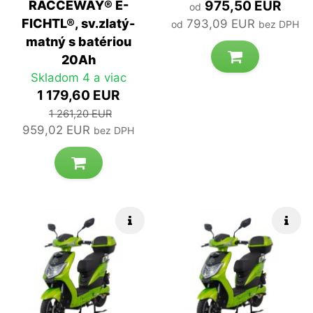
RACCEWAY® E-
975,50 EUR
od
FICHTL®, sv.zlatý-
793,09 EUR
od
bez DPH
matný s batériou
20Ah
Skladom 4 a viac
1 179,60 EUR
1 261,20 EUR
959,02 EUR
bez DPH
Rýchle info
Rých