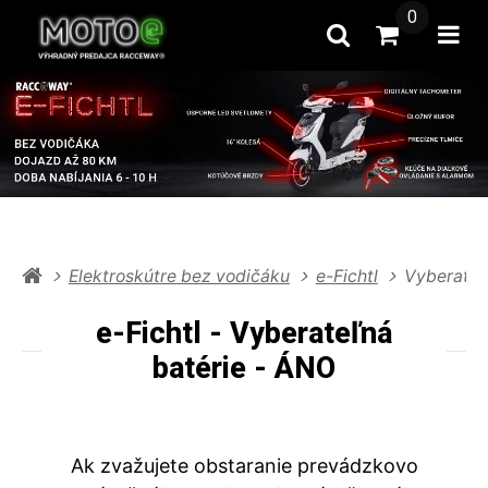
0
Hľadať
Prejsť na k
Otv
Elektroskútre bez vodičáku
e-Fichtl
Vyberateľ
e-Fichtl - Vyberateľná
batérie - ÁNO
Ak zvažujete obstaranie prevádzkovo