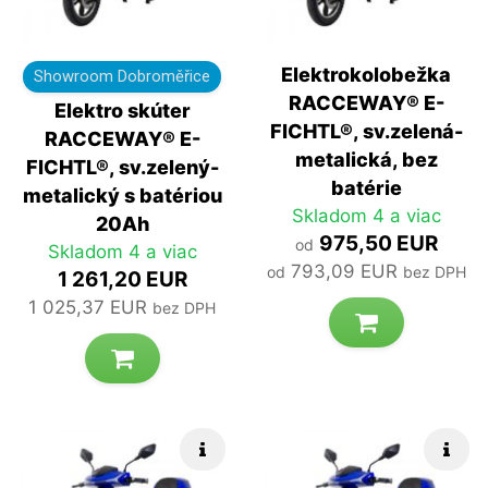
Elektrokolobežka
Showroom Dobroměřice
RACCEWAY® E-
Elektro skúter
FICHTL®, sv.zelená-
RACCEWAY® E-
metalická, bez
FICHTL®, sv.zelený-
batérie
metalický s batériou
Skladom 4 a viac
20Ah
975,50 EUR
od
Skladom 4 a viac
793,09 EUR
od
bez DPH
1 261,20 EUR
1 025,37 EUR
bez DPH
Rýchle info
Rých