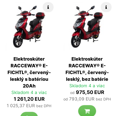
Rýchle info
Rých
Elektroskúter
Elektroskúter
RACCEWAY® E-
RACCEWAY® E-
FICHTL®, červený-
FICHTL®, červený-
lesklý s batériou
lesklý, bez batérie
20Ah
Skladom 4 a viac
975,50 EUR
Skladom 4 a viac
od
1 261,20 EUR
793,09 EUR
od
bez DPH
1 025,37 EUR
bez DPH