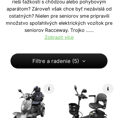
rieši ťažkosti s chôdzou alebo pohybovým
aparátom? Zároveň však chce byť nezávislá od
ostatných? Nielen pre seniorov sme pripravili
množstvo spoľahlivých elektrických vozítok pre
seniorov Racceway. Trojko ...
...
Zobrazit více
Filtre a radenie (5)
Rýchle info
Rých