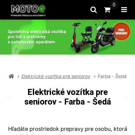
0
Hľadať
Prejsť na k
Otv
Elektrické vozítka pre seniorov
Farba - Šedá
Elektrické vozítka pre
seniorov - Farba - Šedá
Hľadáte prostriedok prepravy pre osobu, ktorá