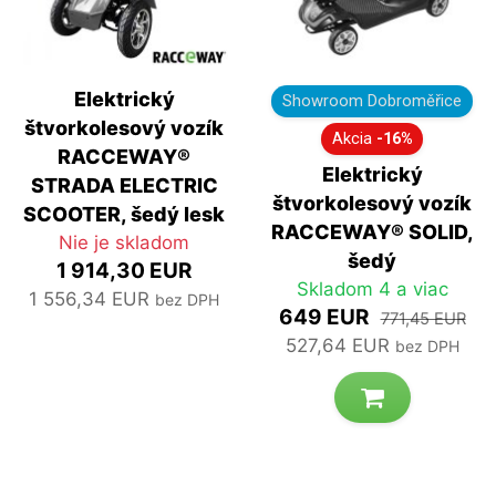
Elektrický
Showroom Dobroměřice
štvorkolesový vozík
Akcia
-16%
RACCEWAY®
Elektrický
STRADA ELECTRIC
štvorkolesový vozík
SCOOTER, šedý lesk
RACCEWAY® SOLID,
Nie je skladom
šedý
1 914,30 EUR
Skladom 4 a viac
1 556,34 EUR
bez DPH
649 EUR
771,45 EUR
527,64 EUR
bez DPH