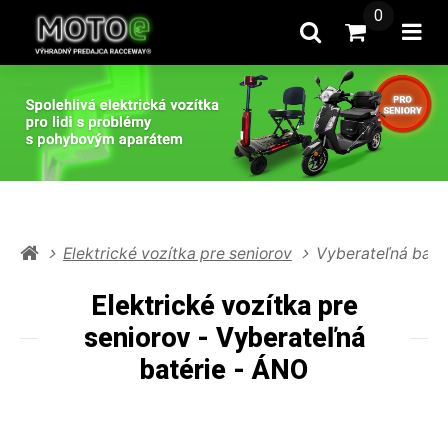
0
Hľadať
Prejsť na k
Otv
Elektrické vozítka pre seniorov
Vyberateľná baté
Elektrické vozítka pre
seniorov - Vyberateľná
batérie - ÁNO