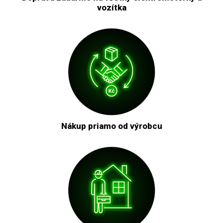
vozítka
Nákup priamo od výrobcu