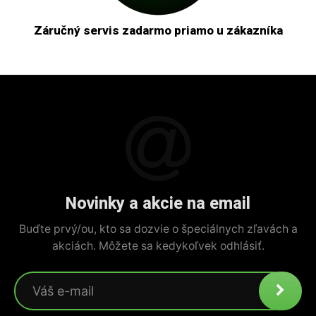
Záručný servis zadarmo priamo u zákazníka
Novinky a akcie na email
Buďte prvý/ou, kto sa dozvie o špeciálnych zľavách a
akciách. Môžete sa kedykoľvek odhlásiť.