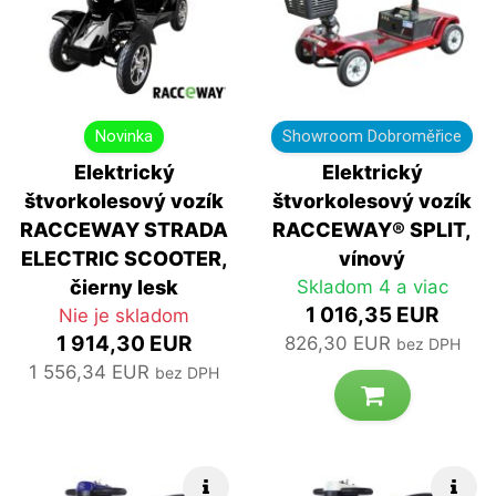
Novinka
Showroom Dobroměřice
Elektrický
Elektrický
štvorkolesový vozík
štvorkolesový vozík
RACCEWAY STRADA
RACCEWAY® SPLIT,
ELECTRIC SCOOTER,
vínový
čierny lesk
Skladom 4 a viac
1 016,35 EUR
Nie je skladom
1 914,30 EUR
826,30 EUR
bez DPH
1 556,34 EUR
bez DPH
Rýchle info
Rých