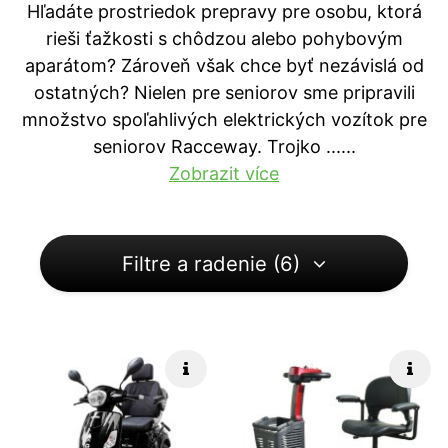
Hľadáte prostriedok prepravy pre osobu, ktorá
rieši ťažkosti s chôdzou alebo pohybovým
aparátom? Zároveň však chce byť nezávislá od
ostatných? Nielen pre seniorov sme pripravili
množstvo spoľahlivých elektrických vozítok pre
seniorov Racceway. Trojko ...
...
Zobrazit více
Filtre a radenie (6)
Rýchle info
Rých