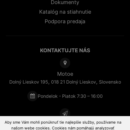
Dokumenty
Katalóg na stiahnutie
Podpora predaja
KONTAKTUJTE NÁS
Motoe
,
,
Dolný Lieskov 195
018 21
Dolný Lieskov
Slovensko
Pondelok - Piatok 7:30 – 16:00
Aby sme Vám mohli ponúknuť tie najlepšie služby, používame na
Rýchla pomoc
našom webe cookies. Cookies nám pomáhajú analyzovať