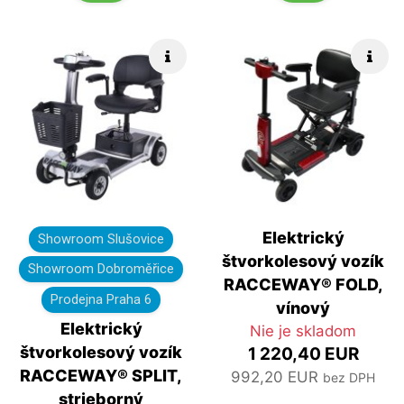
Rýchle info
Rých
Elektrický
Showroom Slušovice
štvorkolesový vozík
Showroom Dobroměřice
RACCEWAY® FOLD,
Prodejna Praha 6
vínový
Elektrický
Nie je skladom
štvorkolesový vozík
1 220,40 EUR
RACCEWAY® SPLIT,
992,20 EUR
bez DPH
strieborný