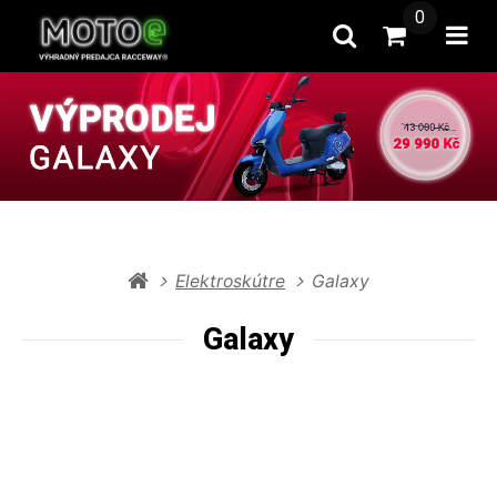
0
Hľadať
Prejsť na k
Otv
Elektroskútre
Galaxy
Galaxy