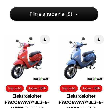
Filtre a radenie (5)
Rýchle info
Rých
Výpredaj
Akcia
-50%
Výpredaj
Akcia
-50%
Elektroskúter
Elektroskúter
RACCEWAY® JLG-E-
RACCEWAY® JLG-E-