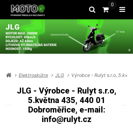
0
Hľadať
Prejsť na k
Otv
Elektroskútre
JLG
Výrobce - Rulyt s.r.o, 5.kvě
JLG - Výrobce - Rulyt s.r.o,
5.května 435, 440 01
Dobroměřice, e-mail:
info@rulyt.cz