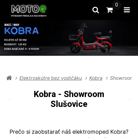
0
Hľadať
Prejsť na k
Otv
Elektroskútre bez vodičáku
Kobra
Showroom S
Kobra - Showroom
Slušovice
Prečo si zaobstarať náš elektromoped Kobra?