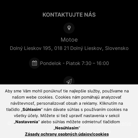
KONTAKTUJTE NÁS
Motoe
,
,
Dolný Lieskov 195
018 21
Dolný Lieskov
Slovensko
Pondelok - Piatok 7:30 – 16:00
Aby sme Vám mohli ponúknuť tie najlepšie služby, používame na
Rýchla pomoc
našom webe cookies. Cookies nám pomáhajú analyzovať
návštevnosť, personalizovať obsah a reklamy. Kliknutím na
tlačidlo „
Súhlasím
“ nám dávate súhlas s používaním cookies na
všetky účely. Môžete si tiež upraviť nastavenia v sekcii
„
Nastavenia
“ alebo súhlas môžete odmietnuť tlačidlom
© 2022 - 2026 Motoe,
mapa stránky
,
RSS
,
Nastavenie
„
Nesúhlasím
“
cookies
,
Powered by Upgates Shops
Zásady ochrany osobných údajov/cookies