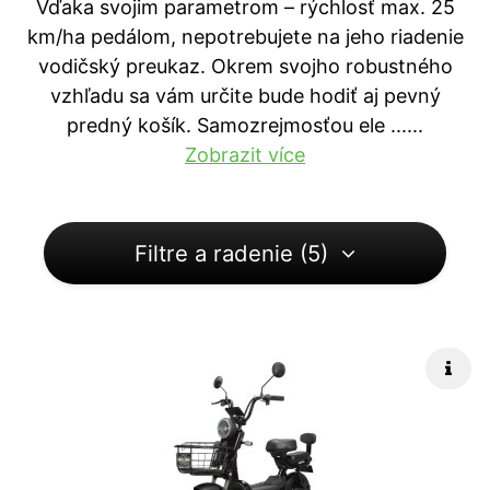
Vďaka svojim parametrom – rýchlosť max. 25
km/ha pedálom, nepotrebujete na jeho riadenie
vodičský preukaz. Okrem svojho robustného
vzhľadu sa vám určite bude hodiť aj pevný
predný košík. Samozrejmosťou ele ...
...
Zobrazit více
Filtre a radenie (5)
Rých