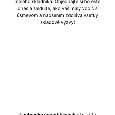
malého skladníka. Objednajte si ho ešte
dnes a sledujte, ako váš malý vodič s
úsmevom a nadšením zdoláva všetky
skladové výzvy!
T
echnické špecifikácie:
Farba: žltá