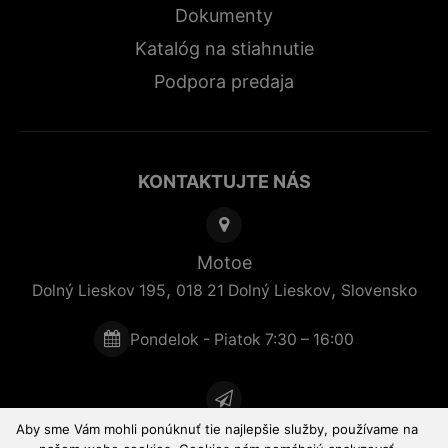
Dokumenty
Katalóg na stiahnutie
Podpora predaja
KONTAKTUJTE NÁS
Motoe
,
,
Dolný Lieskov 195
018 21
Dolný Lieskov
Slovensko
Pondelok - Piatok 7:30 – 16:00
Aby sme Vám mohli ponúknuť tie najlepšie služby, používame na
Rýchla pomoc