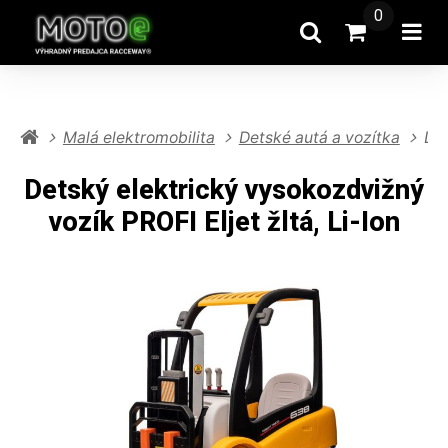
0
Hľadať
Prejsť na k
Otv
Malá elektromobilita
Detské autá a vozítka
Det
Detský elektrický vysokozdvižný
vozík PROFI Eljet žltá, Li-Ion