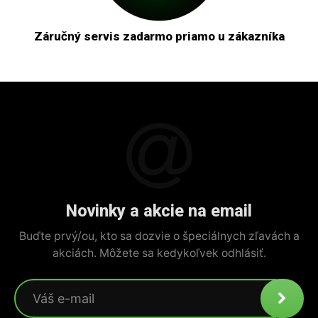
Záručný servis zadarmo priamo u zákazníka
Novinky a akcie na email
Buďte prvý/ou, kto sa dozvie o špeciálnych zľavách a
akciách. Môžete sa kedykoľvek odhlásiť.