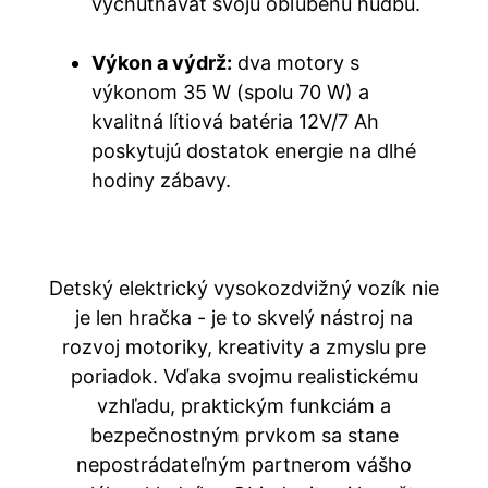
vychutnávať svoju obľúbenú hudbu.
Výkon a výdrž:
dva motory s
výkonom 35 W (spolu 70 W) a
kvalitná lítiová batéria 12V/7 Ah
poskytujú dostatok energie na dlhé
hodiny zábavy.
Detský elektrický vysokozdvižný vozík nie
je len hračka - je to skvelý nástroj na
rozvoj motoriky, kreativity a zmyslu pre
poriadok. Vďaka svojmu realistickému
vzhľadu, praktickým funkciám a
bezpečnostným prvkom sa stane
nepostrádateľným partnerom vášho