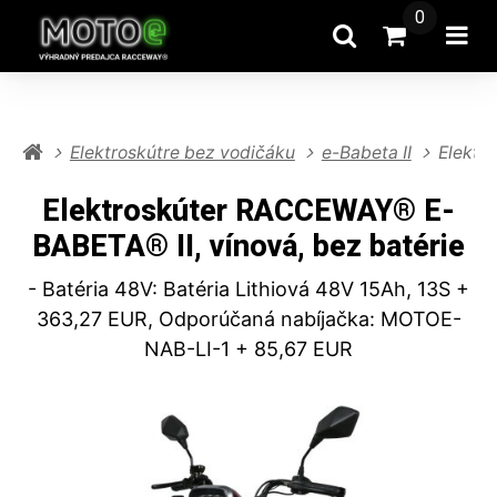
0
Hľadať
Prejsť na k
Otv
Elektroskútre bez vodičáku
e-Babeta II
Elektr
Elektroskúter RACCEWAY® E-
BABETA® II, vínová, bez batérie
- Batéria 48V: Batéria Lithiová 48V 15Ah, 13S +
363,27 EUR, Odporúčaná nabíjačka: MOTOE-
NAB-LI-1 + 85,67 EUR