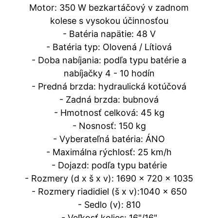
Motor: 350 W bezkartáčový v zadnom
kolese s vysokou účinnosťou
- Batéria napätie: 48 V
- Batéria typ: Olovená / Lítiová
- Doba nabíjania: podľa typu batérie a
nabíjačky 4 - 10 hodín
- Predná brzda: hydraulická kotúčová
- Zadná brzda: bubnová
- Hmotnosť celková: 45 kg
- Nosnosť: 150 kg
- Vyberateľná batéria: ÁNO
- Maximálna rýchlosť: 25 km/h
- Dojazd: podľa typu batérie
- Rozmery (d x š x v): 1690 x 720 x 1035
- Rozmery riadidiel (š x v):1040 x 650
- Sedlo (v): 810
- Veľkosť kolies: 16"/16"