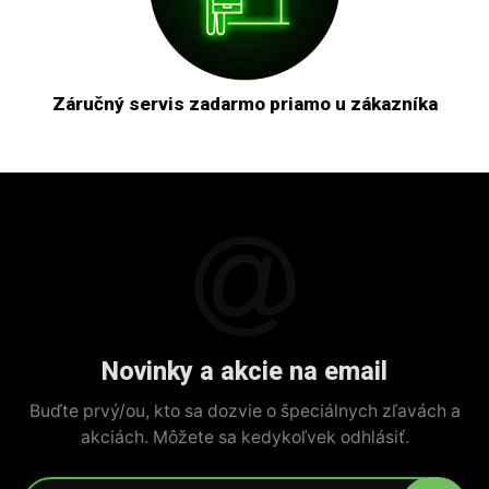
Záručný servis zadarmo priamo u zákazníka
Novinky a akcie na email
Buďte prvý/ou, kto sa dozvie o špeciálnych zľavách a
akciách. Môžete sa kedykoľvek odhlásiť.