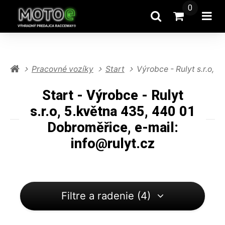
0
Hľadať
Prejsť na k
Otv
Pracovné vozíky
Start
Výrobce - Rulyt s.r.o, 
Start - Výrobce - Rulyt
s.r.o, 5.května 435, 440 01
Dobroměřice, e-mail:
info@rulyt.cz
Filtre a radenie (4)