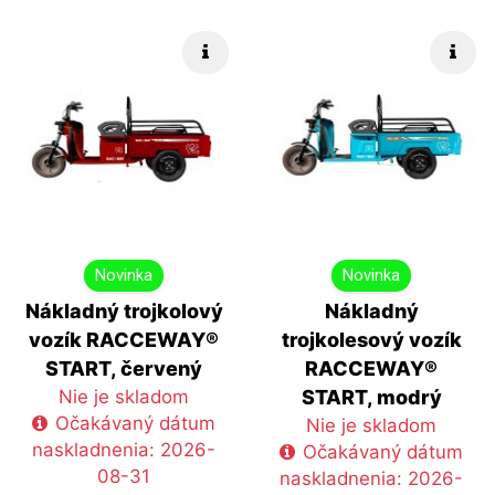
Rýchle info
Rých
Novinka
Novinka
Nákladný trojkolový
Nákladný
vozík RACCEWAY®
trojkolesový vozík
START, červený
RACCEWAY®
Nie je skladom
START, modrý
Očakávaný dátum
Nie je skladom
naskladnenia: 2026-
Očakávaný dátum
08-31
naskladnenia: 2026-