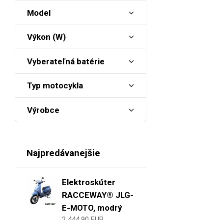
Model
Výkon (W)
Vyberateľná batérie
Typ motocykla
Výrobce
Najpredávanejšie
Elektroskúter
RACCEWAY® JLG-
E-MOTO, modrý
2 444,90 EUR