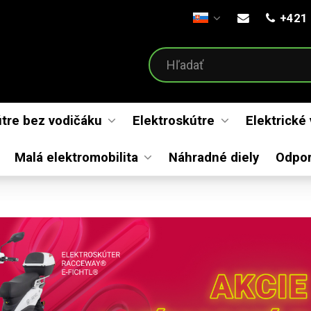
+421 
Otvoriť menu
útre bez vodičáku
Elektroskútre
Elektrické
Malá elektromobilita
Náhradné diely
Odpo