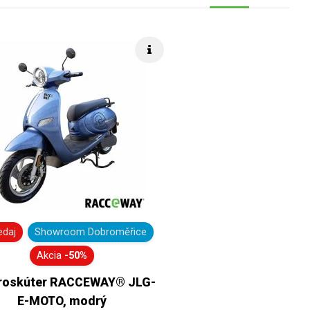
Rýchle info
edaj
Showroom Dobroměřice
Akcia
-50%
troskúter RACCEWAY® JLG-
E-MOTO, modrý