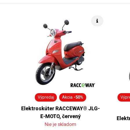
Rýchle info
Výpredaj
Akcia
-50%
Výpr
Elektroskúter RACCEWAY® JLG-
E-MOTO, červený
Elek
Nie je skladom