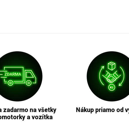
 zadarmo na všetky
Nákup priamo od v
omotorky a vozítka