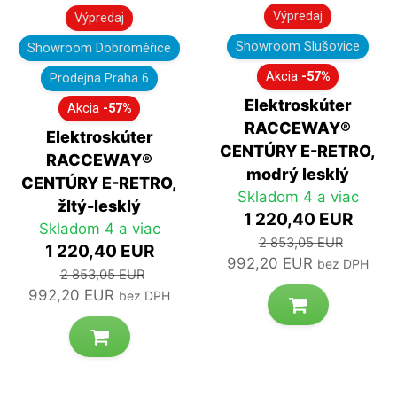
Výpredaj
Výpredaj
Showroom Slušovice
Showroom Dobroměřice
Akcia
-57%
Prodejna Praha 6
Elektroskúter
Akcia
-57%
RACCEWAY®
Elektroskúter
CENTÚRY E-RETRO,
RACCEWAY®
modrý lesklý
CENTÚRY E-RETRO,
Skladom 4 a viac
žltý-lesklý
1 220,40 EUR
Skladom 4 a viac
2 853,05 EUR
1 220,40 EUR
992,20 EUR
bez DPH
2 853,05 EUR
992,20 EUR
bez DPH