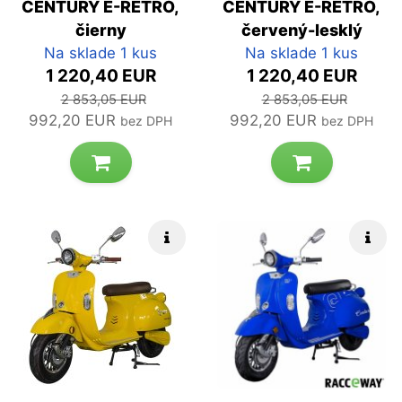
CENTÚRY E-RETRO,
CENTÚRY E-RETRO,
čierny
červený-lesklý
Na sklade 1 kus
Na sklade 1 kus
1 220,40 EUR
1 220,40 EUR
2 853,05 EUR
2 853,05 EUR
992,20 EUR
992,20 EUR
bez DPH
bez DPH
Rýchle info
Rých