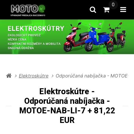
0
Hľadať
Prejsť na k
Otv
Elektroskútre
Odporúčaná nabíjačka - MOTOE-NA
Elektroskútre -
Odporúčaná nabíjačka -
MOTOE-NAB-LI-7 + 81,22
EUR