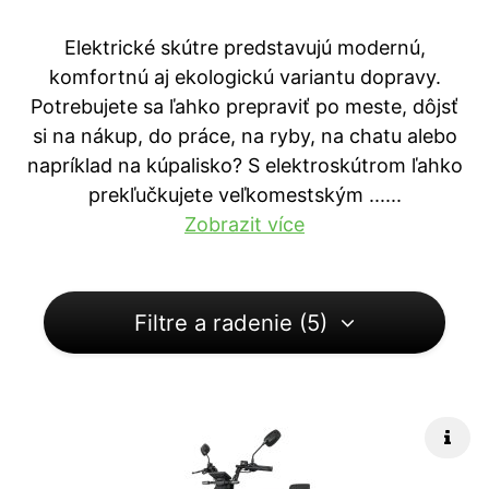
Elektrické skútre predstavujú modernú,
komfortnú aj ekologickú variantu dopravy.
Potrebujete sa ľahko prepraviť po meste, dôjsť
si na nákup, do práce, na ryby, na chatu alebo
napríklad na kúpalisko? S elektroskútrom ľahko
prekľučkujete veľkomestským ...
...
Zobrazit více
Filtre a radenie (5)
Rých