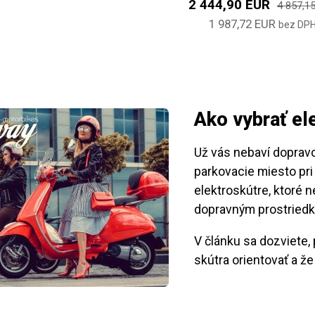
2 444,90 EUR
4 857,1
1 987,72 EUR
bez DP
Ako vybrať el
Už vás nebaví doprav
parkovacie miesto pr
elektroskútre, ktoré 
dopravným prostried
V článku sa dozviete,
skútra orientovať a že