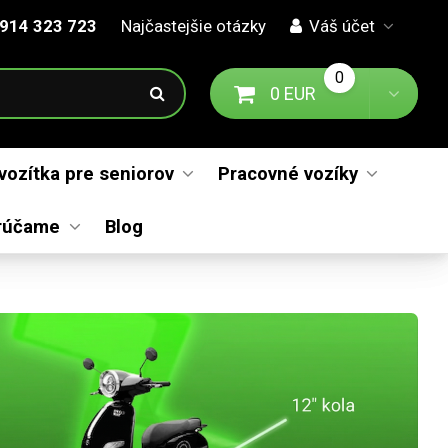
914 323 723
Najčastejšie otázky
Váš účet
0
0 EUR
Prejsť na košík
Toggl
 vozítka pre seniorov
Pracovné vozíky
rúčame
Blog