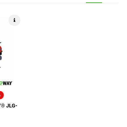
Rýchle info
%
Y® JLG-