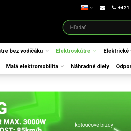
+421 
Otvoriť menu
útre bez vodičáku
Elektroskútre
Elektrické
Malá elektromobilita
Náhradné diely
Odpo