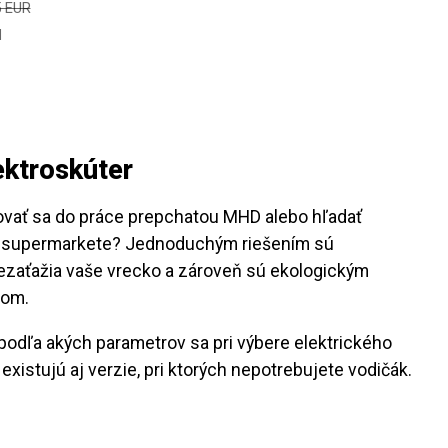
5 EUR
H
ektroskúter
ovať sa do práce prepchatou MHD alebo hľadať
i supermarkete? Jednoduchým riešením sú
nezaťažia vaše vrecko a zároveň sú ekologickým
kom.
 podľa akých parametrov sa pri výbere elektrického
 existujú aj verzie, pri ktorých nepotrebujete vodičák.