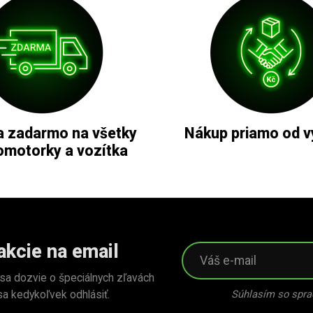
 zadarmo na všetky
Nákup priamo od v
omotorky a vozítka
akcie na email
 sa dozvie o špeciálnych zľavách
Súhlasím so spra
sa kedykoľvek odhlásiť.