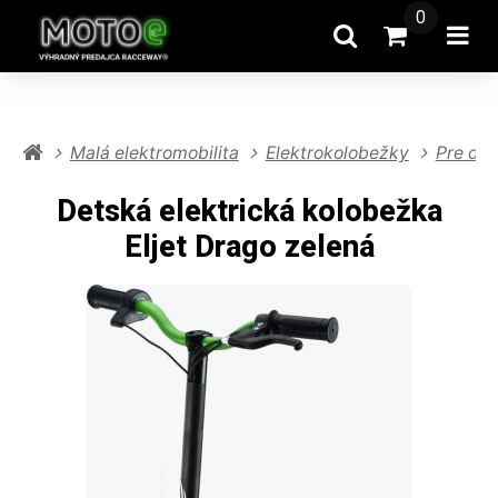
0
Hľadať
Prejsť na k
Otv
Malá elektromobilita
Elektrokolobežky
Pre det
Detská elektrická kolobežka
Eljet Drago zelená