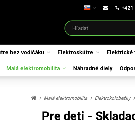
+421 
Otvoriť menu
útre bez vodičáku
Elektroskútre
Elektrické
Malá elektromobilita
Náhradné diely
Odpo
Malá elektromobilita
Elektrokolobežky
Pre deti - Sklada