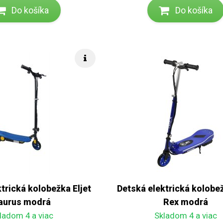
Do košíka
Do košíka
Rýchle info
trická kolobežka Eljet
Detská elektrická kolobež
aurus modrá
Rex modrá
ladom 4 a viac
Skladom 4 a viac