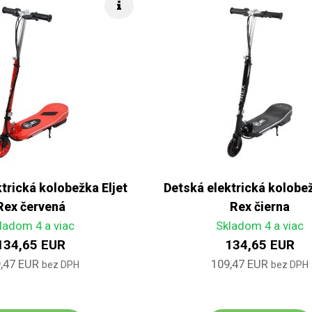
Rýchle info
trická kolobežka Eljet
Detská elektrická kolobež
Rex červená
Rex čierna
ladom 4 a viac
Skladom 4 a viac
134,65 EUR
134,65 EUR
,47 EUR
109,47 EUR
bez DPH
bez DPH