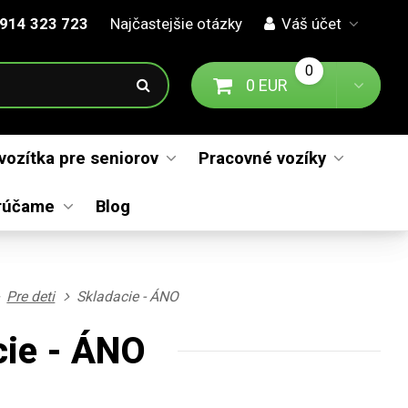
914 323 723
Najčastejšie otázky
Váš účet
0
0 EUR
Prejsť na košík
Toggl
 vozítka pre seniorov
Pracovné vozíky
rúčame
Blog
Pre deti
Skladacie - ÁNO
cie - ÁNO