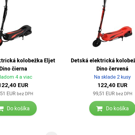
trická kolobežka Eljet
Detská elektrická kolobež
Dino čierna
Dino červená
ladom 4 a viac
Na sklade 2 kusy
122,40 EUR
122,40 EUR
,51 EUR
99,51 EUR
bez DPH
bez DPH
Do košíka
Do košíka