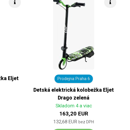
Rýchle info
Rýchle i
ka Eljet
Prodejna Praha 6
Detská elektrická kolobežka Eljet
Drago zelená
Skladom 4 a viac
163,20 EUR
132,68 EUR
bez DPH