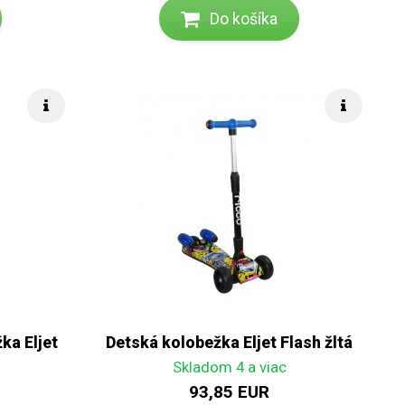
Do košíka
Rýchle info
Rýchle i
ka Eljet
Detská kolobežka Eljet Flash žltá
Skladom 4 a viac
93,85 EUR