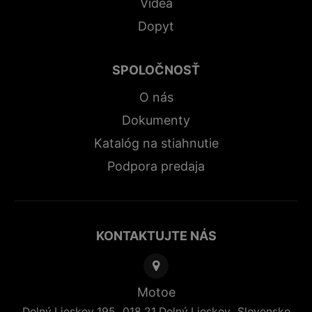
Videá
Dopyt
SPOLOČNOSŤ
O nás
Dokumenty
Katalóg na stiahnutie
Podpora predaja
KONTAKTUJTE NÁS
Motoe
,
,
Dolný Lieskov 195
018 21
Dolný Lieskov
Slovensko