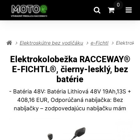
0
Hľadať
Prejsť na k
Otv
Elektroskútre bez vodičáku
e-Fichtl
Elektroko
Elektrokolobežka RACCEWAY®
E-FICHTL®, čierny-lesklý, bez
batérie
- Batéria 48V: Batéria Lithiová 48V 19Ah,13S +
408,16 EUR, Odporúčaná nabíjačka: Bez
nabíjačky – zodpovedajúcu nabíjačku mám