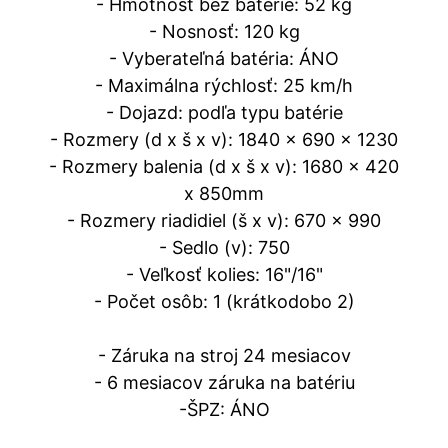
- Hmotnosť bez batérie: 52 kg
- Nosnosť: 120 kg
- Vyberateľná batéria: ÁNO
- Maximálna rýchlosť: 25 km/h
- Dojazd: podľa typu batérie
- Rozmery (d x š x v): 1840 x 690 x 1230
- Rozmery balenia (d x š x v): 1680 x 420
x 850mm
- Rozmery riadidiel (š x v): 670 x 990
- Sedlo (v): 750
- Veľkosť kolies: 16"/16"
- Počet osôb: 1 (krátkodobo 2)
- Záruka na stroj 24 mesiacov
- 6 mesiacov záruka na batériu
-ŠPZ: ÁNO