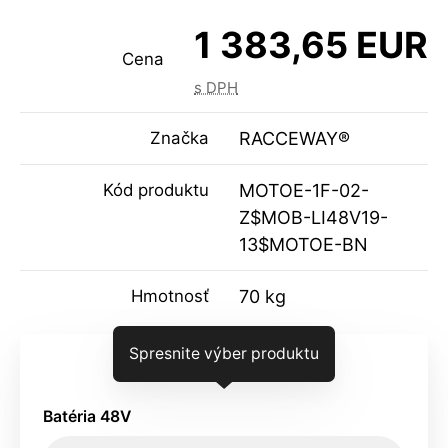
1 383,65 EUR
Cena
s DPH
Značka
RACCEWAY®
Kód produktu
MOTOE-1F-02-
Z$MOB-LI48V19-
13$MOTOE-BN
Hmotnosť
70 kg
Spresnite výber produktu
Batéria 48V