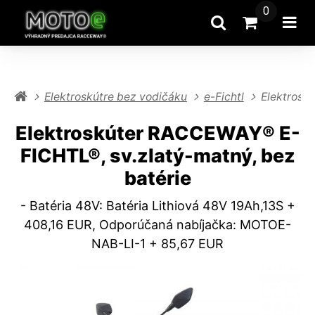
0
Hľadať
Prejsť na k
Otv
Elektroskútre bez vodičáku
e-Fichtl
Elektrosk
Elektroskúter RACCEWAY® E-
FICHTL®, sv.zlatý-matný, bez
batérie
- Batéria 48V: Batéria Lithiová 48V 19Ah,13S +
408,16 EUR, Odporúčaná nabíjačka: MOTOE-
NAB-LI-1 + 85,67 EUR