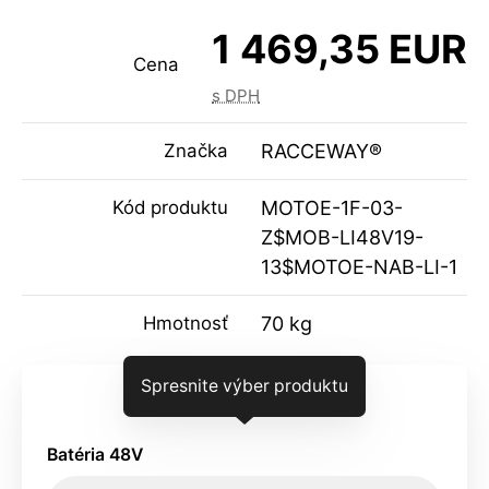
1 469,35 EUR
Cena
s DPH
Značka
RACCEWAY®
Kód produktu
MOTOE-1F-03-
Z$MOB-LI48V19-
13$MOTOE-NAB-LI-1
Hmotnosť
70 kg
Spresnite výber produktu
Batéria 48V