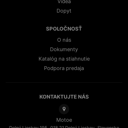
Videá
Dopyt
SPOLOČNOSŤ
O nás
Dokumenty
Katalóg na stiahnutie
Podpora predaja
KONTAKTUJTE NÁS
Motoe
,
,
Dolný Lieskov 195
018 21
Dolný Lieskov
Slovensko