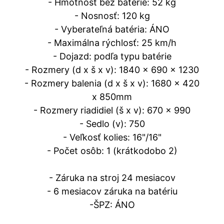
- Hmotnosť bez batérie: 52 kg
- Nosnosť: 120 kg
- Vyberateľná batéria: ÁNO
- Maximálna rýchlosť: 25 km/h
- Dojazd: podľa typu batérie
- Rozmery (d x š x v): 1840 x 690 x 1230
- Rozmery balenia (d x š x v): 1680 x 420
x 850mm
- Rozmery riadidiel (š x v): 670 x 990
- Sedlo (v): 750
- Veľkosť kolies: 16"/16"
- Počet osôb: 1 (krátkodobo 2)
- Záruka na stroj 24 mesiacov
- 6 mesiacov záruka na batériu
-ŠPZ: ÁNO