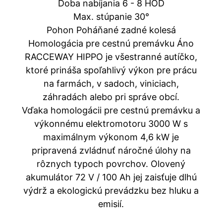
Doba nabíjania 6 - 8 HOD
Max. stúpanie 30°
Pohon Poháňané zadné kolesá
Homologácia pre cestnú premávku Áno
RACCEWAY HIPPO je všestranné autíčko,
ktoré prináša spoľahlivý výkon pre prácu
na farmách, v sadoch, viniciach,
záhradách alebo pri správe obcí.
Vďaka homologácii pre cestnú premávku a
výkonnému elektromotoru 3000 W s
maximálnym výkonom 4,6 kW je
pripravená zvládnuť náročné úlohy na
rôznych typoch povrchov. Olovený
akumulátor 72 V / 100 Ah jej zaisťuje dlhú
výdrž a ekologickú prevádzku bez hluku a
emisií.