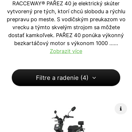
RACCEWAY® PAŘEZ 40 je elektrický skúter
vytvorený pre tých, ktorí chcú slobodu a rýchlu
prepravu po meste. S vodičským preukazom vo
vrecku a týmto skvelým strojom sa môžete
dostať kamkoľvek. PAŘEZ 40 ponúka výkonný
bezkartáčový motor s výkonom 1000 ...
...
Zobrazit více
Filtre a radenie (4)
Rých