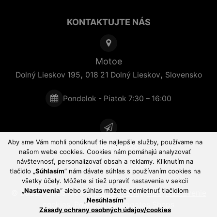
KONTAKTUJTE NÁS
Motoe
,
,
Dolný Lieskov 195
018 21
Dolný Lieskov
Slovensko
Pondelok - Piatok 7:30 – 16:00
Aby sme Vám mohli ponúknuť tie najlepšie služby, používame na
Rýchla pomoc
našom webe cookies. Cookies nám pomáhajú analyzovať
návštevnosť, personalizovať obsah a reklamy. Kliknutím na
tlačidlo „
Súhlasím
“ nám dávate súhlas s používaním cookies na
všetky účely. Môžete si tiež upraviť nastavenia v sekcii
„
Nastavenia
“ alebo súhlas môžete odmietnuť tlačidlom
© 2022 - 2026 Motoe,
mapa stránky
,
RSS
,
Nastavenie
„
Nesúhlasím
“
cookies
,
Powered by Upgates Shops
Zásady ochrany osobných údajov/cookies