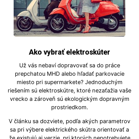
Ako vybrať elektroskúter
Už vás nebaví dopravovať sa do práce
prepchatou MHD alebo hľadať parkovacie
miesto pri supermarkete? Jednoduchým
riešením sú elektroskútre, ktoré nezaťažia vaše
vrecko a zároveň sú ekologickým dopravným
prostriedkom.
V článku sa dozviete, podľa akých parametrov
sa pri výbere elektrického skútra orientovať a
že existujú aj verzie, pri ktorých nepotrebujete