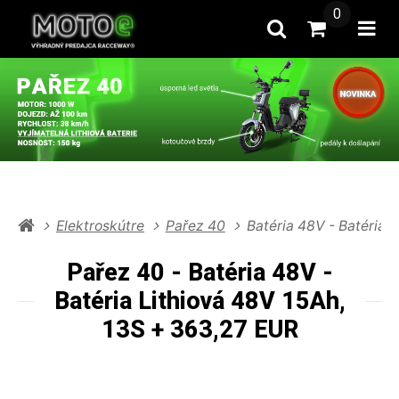
0
Hľadať
Prejsť na k
Otv
Elektroskútre
Pařez 40
Batéria 48V - Batéria 
Pařez 40 - Batéria 48V -
Batéria Lithiová 48V 15Ah,
13S + 363,27 EUR