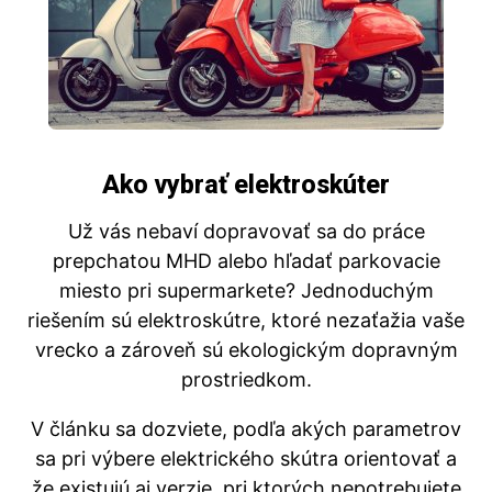
Ako vybrať elektroskúter
Už vás nebaví dopravovať sa do práce
prepchatou MHD alebo hľadať parkovacie
miesto pri supermarkete? Jednoduchým
riešením sú elektroskútre, ktoré nezaťažia vaše
vrecko a zároveň sú ekologickým dopravným
prostriedkom.
V článku sa dozviete, podľa akých parametrov
sa pri výbere elektrického skútra orientovať a
že existujú aj verzie, pri ktorých nepotrebujete