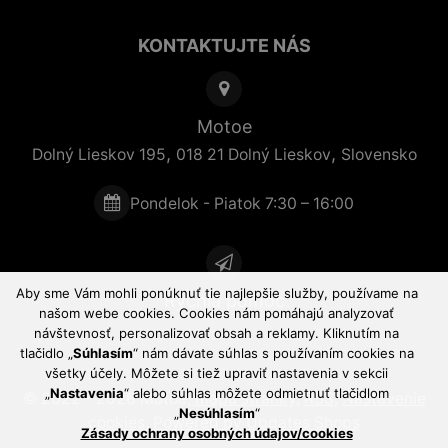
KONTAKTUJTE NÁS
Motoe
,
,
Dolný Lieskov 195
018 21
Dolný Lieskov
Slovensko
Pondelok - Piatok 7:30 – 16:00
Aby sme Vám mohli ponúknuť tie najlepšie služby, používame na
Rýchla pomoc
našom webe cookies. Cookies nám pomáhajú analyzovať
návštevnosť, personalizovať obsah a reklamy. Kliknutím na
tlačidlo „
Súhlasím
“ nám dávate súhlas s používaním cookies na
všetky účely. Môžete si tiež upraviť nastavenia v sekcii
„
Nastavenia
“ alebo súhlas môžete odmietnuť tlačidlom
© 2022 - 2026 Motoe,
mapa stránky
,
RSS
,
Nastavenie
„
Nesúhlasím
“
cookies
,
Powered by Upgates Shops
Zásady ochrany osobných údajov/cookies