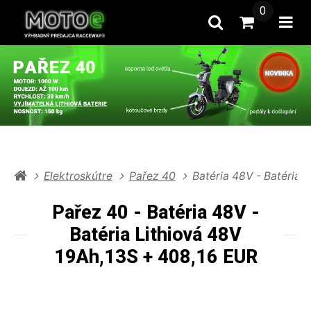
0
Hľadať
Prejsť na k
Otv
Elektroskútre
Pařez 40
Batéria 48V - Batéria 
Pařez 40 - Batéria 48V -
Batéria Lithiová 48V
19Ah,13S + 408,16 EUR