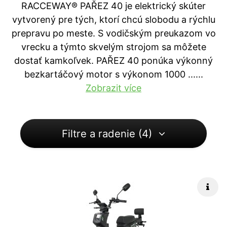
RACCEWAY® PAŘEZ 40 je elektrický skúter
vytvorený pre tých, ktorí chcú slobodu a rýchlu
prepravu po meste. S vodičským preukazom vo
vrecku a týmto skvelým strojom sa môžete
dostať kamkoľvek. PAŘEZ 40 ponúka výkonný
bezkartáčový motor s výkonom 1000 ...
...
Zobrazit více
Filtre a radenie (4)
Rých