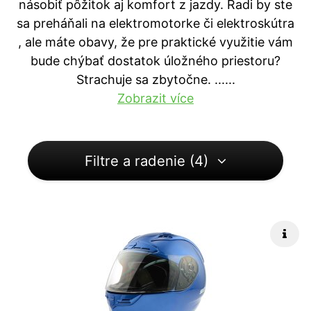
násobiť pôžitok aj komfort z jazdy. Radi by ste
sa preháňali na elektromotorke či elektroskútra
, ale máte obavy, že pre praktické využitie vám
bude chýbať dostatok úložného priestoru?
Strachuje sa zbytočne. ...
...
Zobrazit více
Filtre a radenie (4)
Rých