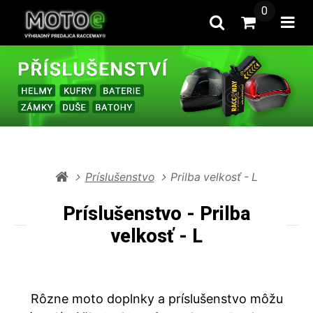
0
Hľadať
Prejsť na k
Otv
Príslušenstvo
Prilba velkosť - L
Príslušenstvo - Prilba
velkosť - L
Rôzne moto doplnky a príslušenstvo môžu