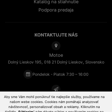
Katalóg na stiahnutie
Podpora predaja
KONTAKTUJTE NÁS
Motoe
,
,
Dolný Lieskov 195
018 21
Dolný Lieskov
Slovensko
Pondelok - Piatok 7:30 – 16:00
Aby sme Vám mohli ponúknuť tie najlepšie služby, používame na
Rýchla pomoc
našom webe cookies. Cookies nám pomáhajú analyzovať
návštevnosť, personalizovať obsah a reklamy. Kliknutím na
tlačidlo „
Súhlasím
“ nám dávate súhlas s používaním cookies na