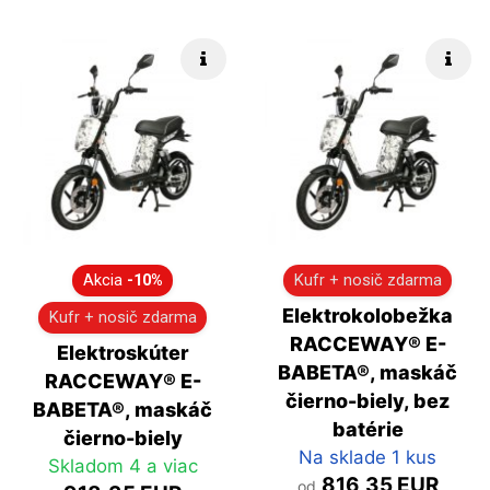
Rýchle info
Rých
Akcia
-10%
Kufr + nosič zdarma
Elektrokolobežka
Kufr + nosič zdarma
RACCEWAY® E-
Elektroskúter
BABETA®, maskáč
RACCEWAY® E-
čierno-biely, bez
BABETA®, maskáč
batérie
čierno-biely
Na sklade 1 kus
Skladom 4 a viac
816,35 EUR
od