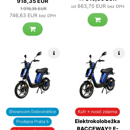
918,35 EUR
663,70 EUR
od
bez DPH
1 016,35 EUR
746,63 EUR
bez DPH
Rýchle info
Rých
Showroom Dobroměřice
Kufr + nosič zdarma
Elektrokolobežka
Prodejna Praha 6
RACCEWAY® E-