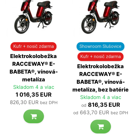
Kufr + nosič zdarma
Showroom Slušovice
Elektrokolobežka
Kufr + nosič zdarma
RACCEWAY® E-
Elektrokolobežka
BABETA®, vínová-
RACCEWAY® E-
metalíza
BABETA®, vínová-
Skladom 4 a viac
metalíza, bez batérie
1 016,35 EUR
Skladom 4 a viac
826,30 EUR
bez DPH
816,35 EUR
od
663,70 EUR
od
bez DPH