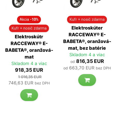
Akcia
-10%
Kufr + nosič zdarma
Elektroskúter
Kufr + nosič zdarma
RACCEWAY® E-
Elektroskútr
BABETA®, oranžová-
RACCEWAY® E-
mat, bez batérie
BABETA®, oranžová-
Skladom 4 a viac
mat
816,35 EUR
od
Skladom 4 a viac
663,70 EUR
od
bez DPH
918,35 EUR
1 016,35 EUR
746,63 EUR
bez DPH