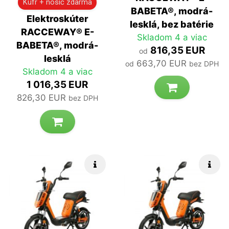
Kufr + nosič zdarma
BABETA®, modrá-
Elektroskúter
lesklá, bez batérie
RACCEWAY® E-
Skladom 4 a viac
BABETA®, modrá-
816,35 EUR
od
lesklá
663,70 EUR
od
bez DPH
Skladom 4 a viac
1 016,35 EUR
826,30 EUR
bez DPH
Rýchle info
Rých