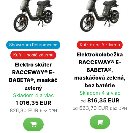
Showroom Dobroměřice
Kufr + nosič zdarma
Elektrokolobežka
Kufr + nosič zdarma
RACCEWAY® E-
Elektro skúter
BABETA®,
RACCEWAY® E-
maskáčová zelená,
BABETA®, maskáč
bez batérie
zelený
Skladom 4 a viac
Skladom 4 a viac
816,35 EUR
od
1 016,35 EUR
663,70 EUR
od
bez DPH
826,30 EUR
bez DPH