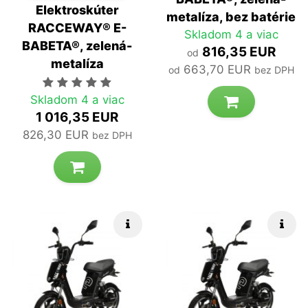
Elektroskúter
metalíza, bez batérie
RACCEWAY® E-
Skladom 4 a viac
BABETA®, zelená-
816,35 EUR
od
metalíza
663,70 EUR
od
bez DPH
Počet hviezdičiek je 5 z 5
Skladom 4 a viac
1 016,35 EUR
826,30 EUR
bez DPH
Rýchle info
Rých