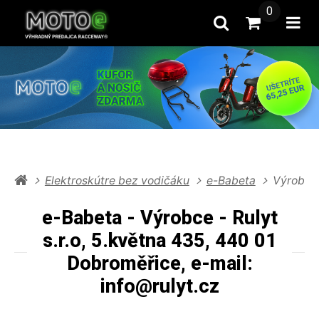
0
Hľadať
Prejsť na k
Otv
Elektroskútre bez vodičáku
e-Babeta
Výrobce 
e-Babeta - Výrobce - Rulyt
s.r.o, 5.května 435, 440 01
Dobroměřice, e-mail:
info@rulyt.cz