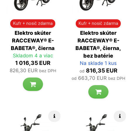
Kufr + nosič zdarma
Kufr + nosič zdarma
Elektro skúter
Elektro skúter
RACCEWAY® E-
RACCEWAY® E-
BABETA®, čierna
BABETA®, čierna,
Skladom 4 a viac
bez batérie
1 016,35 EUR
Na sklade 1 kus
816,35 EUR
826,30 EUR
bez DPH
od
663,70 EUR
od
bez DPH
Rýchle info
Rých