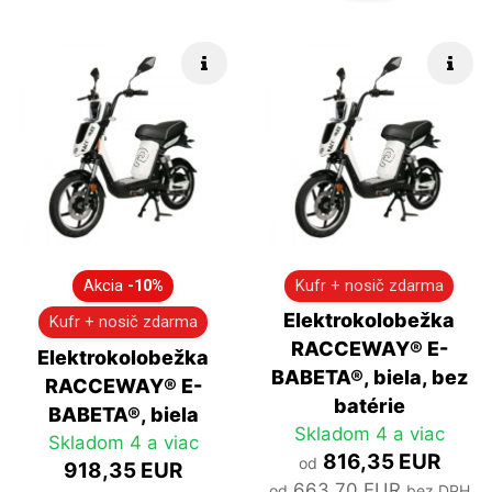
Rýchle info
Rých
Akcia
-10%
Kufr + nosič zdarma
Elektrokolobežka
Kufr + nosič zdarma
RACCEWAY® E-
Elektrokolobežka
BABETA®, biela, bez
RACCEWAY® E-
batérie
BABETA®, biela
Skladom 4 a viac
Skladom 4 a viac
816,35 EUR
od
918,35 EUR
663,70 EUR
od
bez DPH