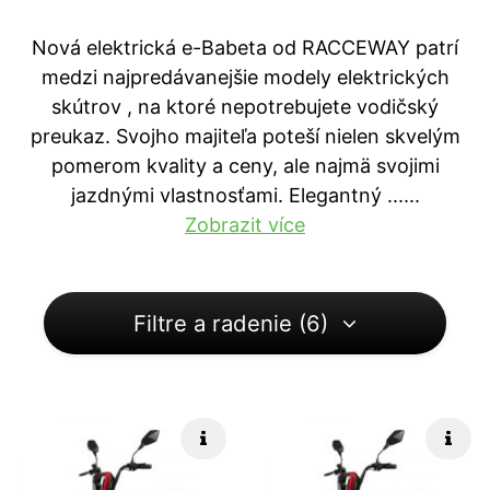
Nová elektrická e-Babeta od RACCEWAY patrí
medzi najpredávanejšie modely elektrických
skútrov , na ktoré nepotrebujete vodičský
preukaz. Svojho majiteľa poteší nielen skvelým
pomerom kvality a ceny, ale najmä svojimi
jazdnými vlastnosťami. Elegantný ...
...
Zobrazit více
Filtre a radenie (6)
Rýchle info
Rých