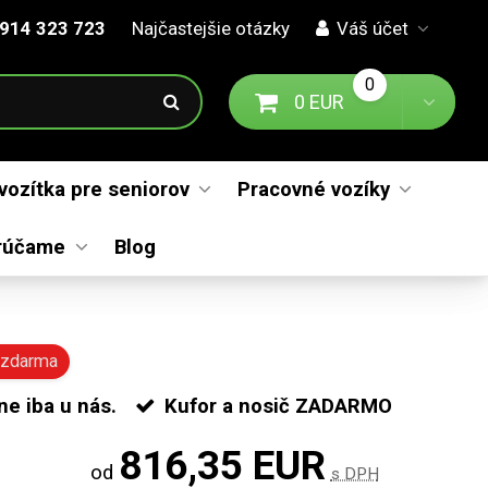
914 323 723
Najčastejšie otázky
Váš účet
0
0 EUR
Prejsť na košík
Toggl
 vozítka pre seniorov
Pracovné vozíky
rúčame
Blog
č zdarma
ne iba u nás.
Kufor a nosič ZADARMO
816,35 EUR
od
s DPH