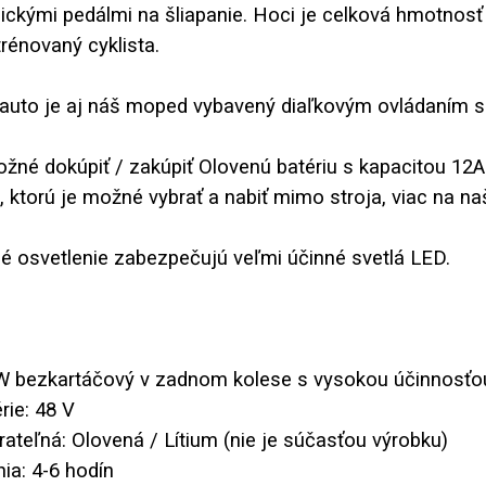
ickými pedálmi na šliapanie. Hoci je celková hmotnosť 4
trénovaný cyklista.
auto je aj náš moped vybavený diaľkovým ovládaním 
ožné dokúpiť / zakúpiť Olovenú batériu s kapacitou 12A
, ktorú je možné vybrať a nabiť mimo stroja, viac na n
 osvetlenie zabezpečujú veľmi účinné svetlá LED.
 W bezkartáčový v zadnom kolese s vysokou účinnosťo
rie: 48 V
erateľná: Olovená / Lítium (nie je súčasťou výrobku)
nia: 4-6 hodín