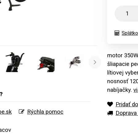
Splátko
motor 350W,
šliapacie p
Ďalej
lítiovej vyb
nosnosť 120
nabíjačky.
v
?
Pridať d
e.sk
Rýchla pomoc
Doprava 
acov