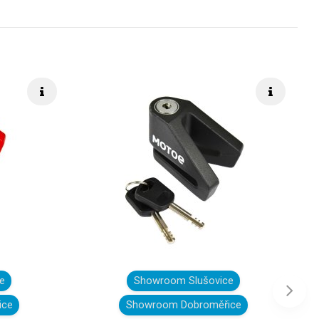
Rýchle info
Rýchle i
e
Showroom Slušovice
Ďalej
ice
Showroom Dobroměřice