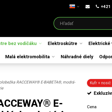
+421 
Otvoriť menu
útre bez vodičáku
Elektroskútre
Elektrické
Malá elektromobilita
Náhradné diely
Odpo
kolobežka RACCEWAY® E-BABETA®, modrá-
Kufr + nosi
ie
Exkluzív
 RACCEWAY® E-
Cena