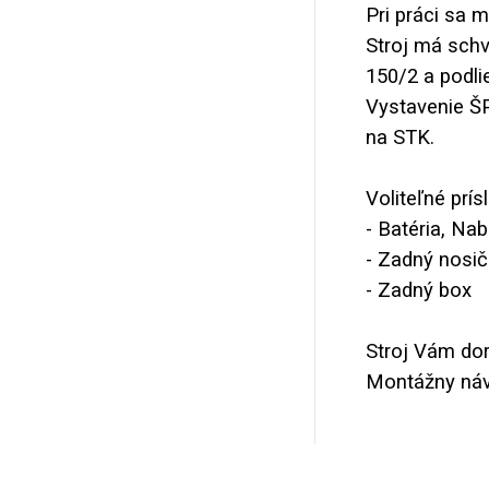
Pri práci sa 
Stroj má sch
150/2 a podlie
Vystavenie Š
na STK.
Voliteľné prís
- Batéria, Nab
- Zadný nosič
- Zadný box
Stroj Vám dor
Montážny návo