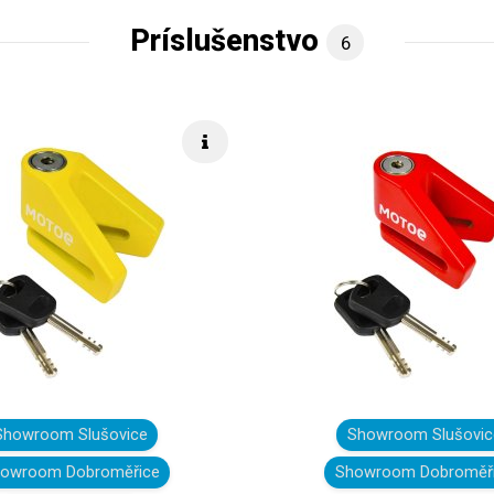
Príslušenstvo
6
Rýchle info
Showroom Slušovice
Showroom Slušovic
owroom Dobroměřice
Showroom Dobroměř