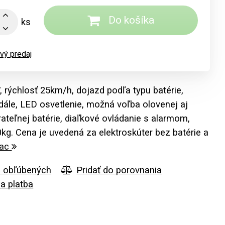
Do košíka
ks
vý predaj
 rýchlosť 25km/h, dojazd podľa typu batérie,
edále, LED osvetlenie, možná voľba olovenej aj
erateľnej batérie, diaľkové ovládanie s alarmom,
kg. Cena je uvedená za elektroskúter bez batérie a
iac
o obľúbených
Pridať do porovnania
a platba