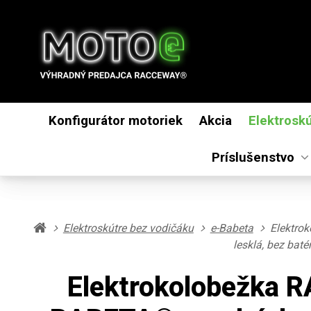
Konfigurátor motoriek
Akcia
Elektrosk
Príslušenstvo
Elektroskútre bez vodičáku
e-Babeta
Elektro
lesklá, bez batér
Elektrokolobežka