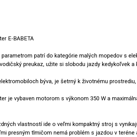
úter E-BABETA
 parametrom patrí do kategórie malých mopedov s el
vodičský preukaz, užite si slobodu jazdy kedykoľvek a 
 elektromobiloch býva, je šetrný k životnému prostrediu,
kúter je vybaven motorom s výkonom 350 W a maximálna
zdných vlastností ide o veľmi kompaktný stroj s vyn
ľmi presným tlmičom nemá problém s jazdou v teréne 