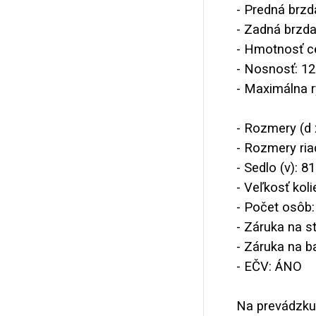
- Predná brzd
- Zadná brzd
- Hmotnosť ce
- Nosnosť: 12
- Maximálna r
- Rozmery (d 
- Rozmery riad
- Sedlo (v): 8
- Veľkosť koli
- Počet osôb:
- Záruka na s
- Záruka na b
- EČV: ÁNO
Na prevádzku 