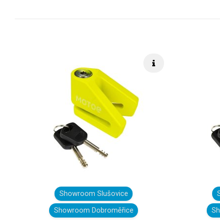
Rýchle info
Showroom Slušovice
Showroom Dobroměřice
Sh