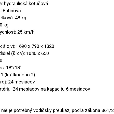
a: hydraulická kotúčová
a: Bubnová
lková: 48 kg
0 kg
ýchlosť: 25 km/h
x š x v): 1690 x 790 x 1320
idiel (š x v): 1040 x 650
10
es: 18"/18"
 1 (krátkodobo 2)
troj: 24 mesiacov
atériu: 24 mesiacov na kapacitu 6 mesiacov
nie je potrebný vodičský preukaz, podľa zákona 361/2