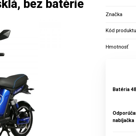
lá, bez batérie
Značka
Kód produkt
Hmotnosť
Batéria 4
Odporúča
nabíjačka