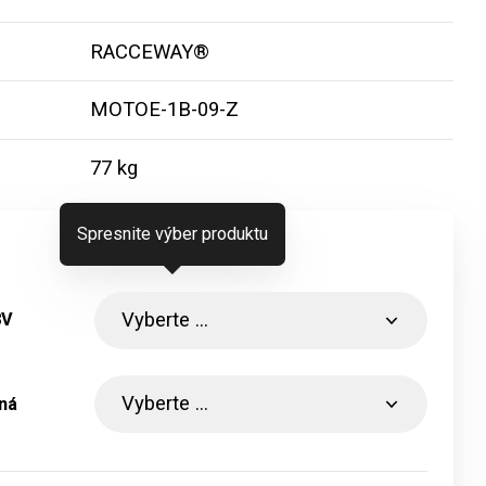
RACCEWAY®
u
MOTOE-1B-09-Z
77 kg
Spresnite výber produktu
8V
ná