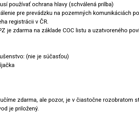
musí používať ochrana hlavy (schválená prilba)
válenie pre prevádzku na pozemných komunikáciách p
ha registrácii v ČR.
PZ je zdarma na základe COC listu a uzatvoreného pov
lušenstvo: (nie je súčasťou)
íjačka
učíme zdarma, ale pozor, je v čiastočne rozobratom st
d je priložený.