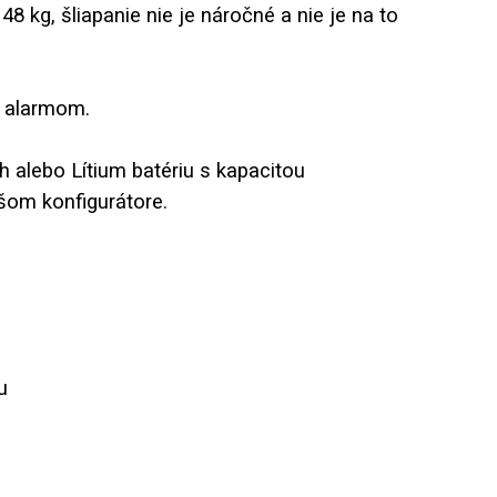
8 kg, šliapanie nie je náročné a nie je na to
s alarmom.
h alebo Lítium batériu s kapacitou
ašom konfigurátore.
u