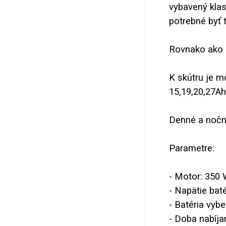
vybavený klas
potrebné byť 
Rovnako ako 
K skútru je m
15,19,20,27Ah
Denné a nočné
Parametre:
- Motor: 350
- Napätie baté
- Batéria vyb
- Doba nabíja