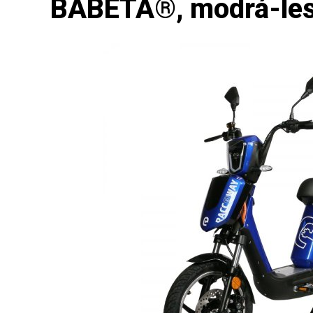
BABETA®, modrá-lesk