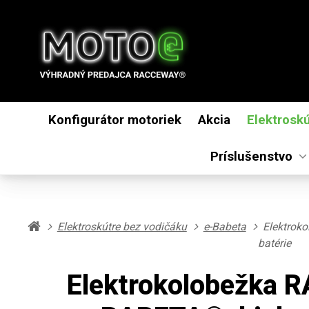
Konfigurátor motoriek
Akcia
Elektrosk
Príslušenstvo
Elektroskútre bez vodičáku
e-Babeta
Elektrok
batérie
Elektrokolobežka