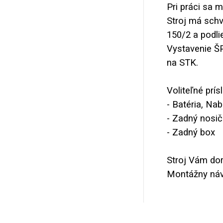
Pri práci sa 
Stroj má sch
150/2 a podlie
Vystavenie Š
na STK.
Voliteľné prís
- Batéria, Nab
- Zadný nosič
- Zadný box
Stroj Vám dor
Montážny návo