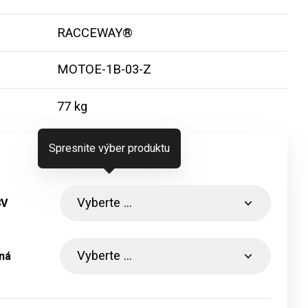
RACCEWAY®
u
MOTOE-1B-03-Z
77 kg
Spresnite výber produktu
8V
ná