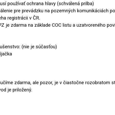
musí používať ochrana hlavy (schválená prilba)
válenie pre prevádzku na pozemných komunikáciách p
ha registrácii v ČR.
PZ je zdarma na základe COC listu a uzatvoreného pov
lušenstvo: (nie je súčasťou)
íjačka
učíme zdarma, ale pozor, je v čiastočne rozobratom st
d je priložený.