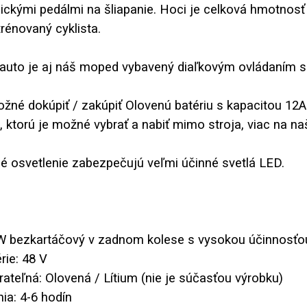
ickými pedálmi na šliapanie. Hoci je celková hmotnosť 4
trénovaný cyklista.
auto je aj náš moped vybavený diaľkovým ovládaním 
ožné dokúpiť / zakúpiť Olovenú batériu s kapacitou 12A
, ktorú je možné vybrať a nabiť mimo stroja, viac na n
 osvetlenie zabezpečujú veľmi účinné svetlá LED.
 W bezkartáčový v zadnom kolese s vysokou účinnosťo
rie: 48 V
erateľná: Olovená / Lítium (nie je súčasťou výrobku)
nia: 4-6 hodín