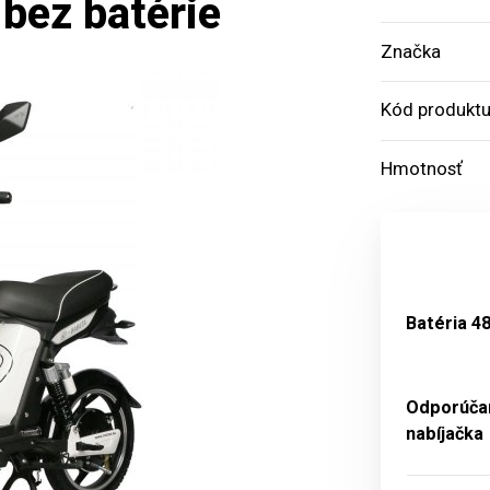
bez batérie
Značka
Kód produkt
Hmotnosť
Batéria 4
Odporúča
nabíjačka