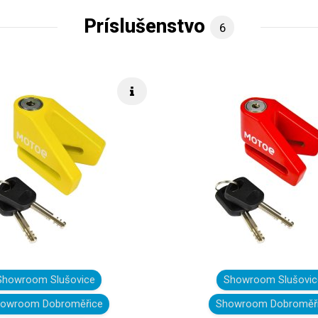
Príslušenstvo
6
Rýchle info
Showroom Slušovice
Showroom Slušovic
owroom Dobroměřice
Showroom Dobroměř