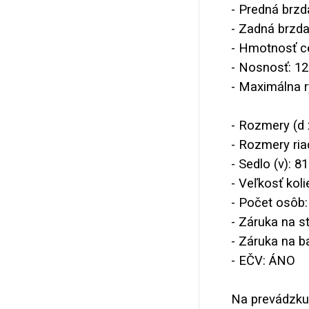
- Predná brzd
- Zadná brzd
- Hmotnosť ce
- Nosnosť: 12
- Maximálna r
- Rozmery (d 
- Rozmery riad
- Sedlo (v): 8
- Veľkosť koli
- Počet osôb:
- Záruka na s
- Záruka na b
- EČV: ÁNO
Na prevádzku 