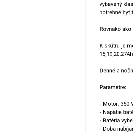
vybavený klas
potrebné byť 
Rovnako ako 
K skútru je m
15,19,20,27Ah
Denné a nočné
Parametre:
- Motor: 350
- Napätie baté
- Batéria vyb
- Doba nabíja