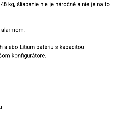
8 kg, šliapanie nie je náročné a nie je na to
s alarmom.
h alebo Lítium batériu s kapacitou
ašom konfigurátore.
u