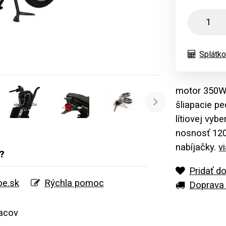
Splátko
motor 350W,
šliapacie p
Ďalej
lítiovej vyb
nosnosť 120
nabíjačky.
v
?
Pridať d
e.sk
Rýchla pomoc
Doprava 
acov