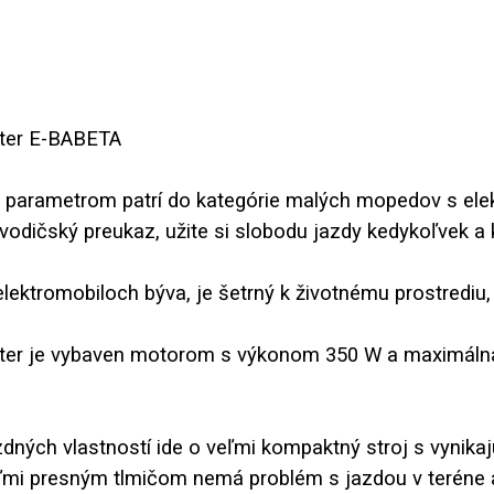
úter E-BABETA
 parametrom patrí do kategórie malých mopedov s el
vodičský preukaz, užite si slobodu jazdy kedykoľvek a 
 elektromobiloch býva, je šetrný k životnému prostrediu,
kúter je vybaven motorom s výkonom 350 W a maximálna
zdných vlastností ide o veľmi kompaktný stroj s vyn
ľmi presným tlmičom nemá problém s jazdou v teréne 