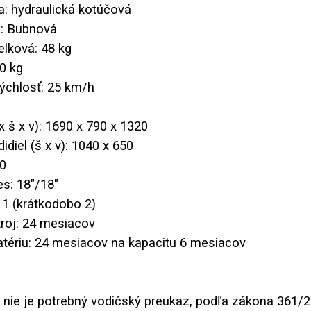
a: hydraulická kotúčová
a: Bubnová
lková: 48 kg
0 kg
ýchlosť: 25 km/h
x š x v): 1690 x 790 x 1320
idiel (š x v): 1040 x 650
10
es: 18"/18"
 1 (krátkodobo 2)
troj: 24 mesiacov
atériu: 24 mesiacov na kapacitu 6 mesiacov
nie je potrebný vodičský preukaz, podľa zákona 361/2