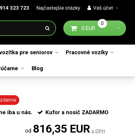
914 323 723
Najčastejšie otázky
Váš účet
0
0 EUR
Prejsť na košík
Toggl
 vozítka pre seniorov
Pracovné vozíky
rúčame
Blog
č zdarma
ne iba u nás.
Kufor a nosič ZADARMO
816,35 EUR
od
s DPH