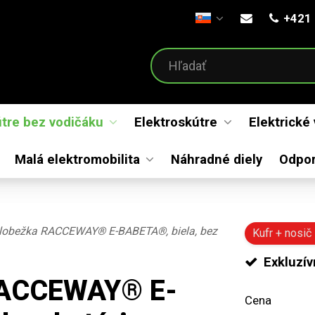
+421 
Otvoriť menu
útre bez vodičáku
Elektroskútre
Elektrické
Malá elektromobilita
Náhradné diely
Odpo
olobežka RACCEWAY® E-BABETA®, biela, bez
Kufr + nosi
Exkluzív
 RACCEWAY® E-
Cena