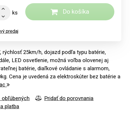
Do košíka
ks
vý predaj
 rýchlosť 25km/h, dojazd podľa typu batérie,
edále, LED osvetlenie, možná voľba olovenej aj
erateľnej batérie, diaľkové ovládanie s alarmom,
kg. Cena je uvedená za elektroskúter bez batérie a
iac
o obľúbených
Pridať do porovnania
a platba