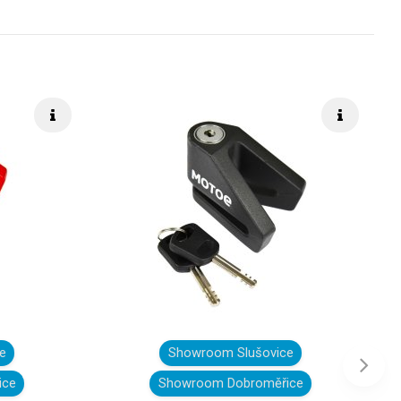
Rýchle info
Rýchle i
e
Showroom Slušovice
Ďalej
ice
Showroom Dobroměřice