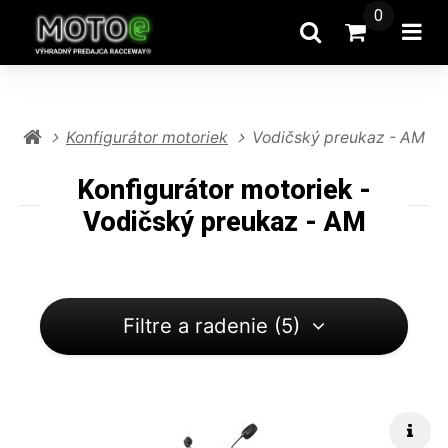
0
Hľadať
Prejsť na k
Otv
Konfigurátor motoriek
Vodičský preukaz - AM
Konfigurátor motoriek -
Vodičský preukaz - AM
Filtre a radenie (5)
Rých