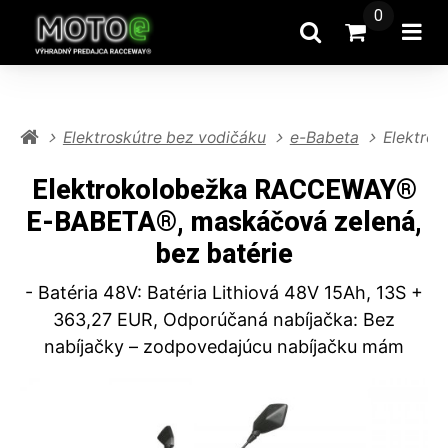
0
Hľadať
Prejsť na k
Otv
Elektroskútre bez vodičáku
e-Babeta
Elektro
Elektrokolobežka RACCEWAY®
E-BABETA®, maskáčová zelená,
bez batérie
- Batéria 48V: Batéria Lithiová 48V 15Ah, 13S +
363,27 EUR, Odporúčaná nabíjačka: Bez
nabíjačky – zodpovedajúcu nabíjačku mám