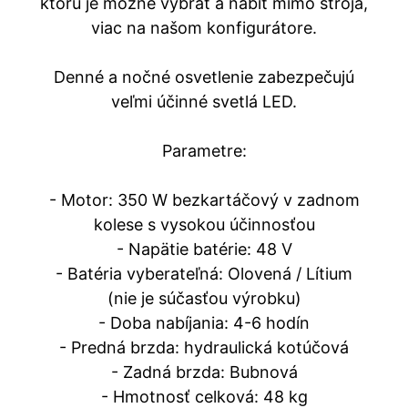
ktorú je možné vybrať a nabiť mimo stroja,
viac na našom konfigurátore.
Denné a nočné osvetlenie zabezpečujú
veľmi účinné svetlá LED.
Parametre:
- Motor: 350 W bezkartáčový v zadnom
kolese s vysokou účinnosťou
- Napätie batérie: 48 V
- Batéria vyberateľná: Olovená / Lítium
(nie je súčasťou výrobku)
- Doba nabíjania: 4-6 hodín
- Predná brzda: hydraulická kotúčová
- Zadná brzda: Bubnová
- Hmotnosť celková: 48 kg