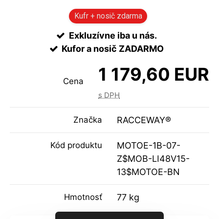
Kufr + nosič zdarma
Exkluzívne iba u nás.
Kufor a nosič ZADARMO
1 179,60 EUR
Cena
s DPH
Značka
RACCEWAY®
Kód produktu
MOTOE-1B-07-
Z$MOB-LI48V15-
13$MOTOE-BN
Hmotnosť
77 kg