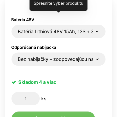
Spresnite výber produktu
Batéria 48V
Odporúčaná nabíjačka
Skladom 4 a viac
ks