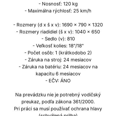
- Nosnosť: 120 kg
- Maximálna rýchlosť: 25 km/h
- Rozmery (d x š x v): 1690 x 790 x 1320
- Rozmery riadidiel (š x v): 1040 x 650
- Sedlo (v): 810
- Veľkosť kolies: 18"/18"
- Počet osôb: 1 (krátkodobo 2)
- Záruka na stroj: 24 mesiacov
- Záruka na batériu: 24 mesiacov na
kapacitu 6 mesiacov
- EČV: ÁNO
Na prevádzku nie je potrebný vodičský
preukaz, podľa zákona 361/2000.
Pri práci sa musí používať ochrana hlavy
(schválená prilba)