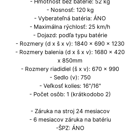
- Hmotnosť bez batérie: 52 kg
- Nosnosť: 120 kg
- Vyberateľná batéria: ÁNO
- Maximálna rýchlosť: 25 km/h
- Dojazd: podľa typu batérie
- Rozmery (d x š x v): 1840 x 690 x 1230
- Rozmery balenia (d x š x v): 1680 x 420
x 850mm
- Rozmery riadidiel (š x v): 670 x 990
- Sedlo (v): 750
- Veľkosť kolies: 16"/16"
- Počet osôb: 1 (krátkodobo 2)
- Záruka na stroj 24 mesiacov
- 6 mesiacov záruka na batériu
-ŠPZ: ÁNO