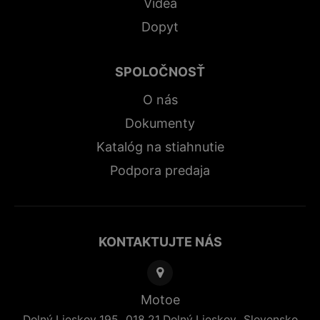
Videá
Dopyt
SPOLOČNOSŤ
O nás
Dokumenty
Katalóg na stiahnutie
Podpora predaja
KONTAKTUJTE NÁS
Motoe
,
,
Dolný Lieskov 195
018 21
Dolný Lieskov
Slovensko