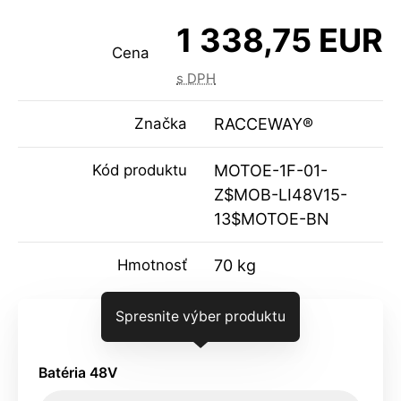
1 338,75 EUR
Cena
s DPH
Značka
RACCEWAY®
Kód produktu
MOTOE-1F-01-
Z$MOB-LI48V15-
13$MOTOE-BN
Hmotnosť
70 kg
Spresnite výber produktu
Batéria 48V