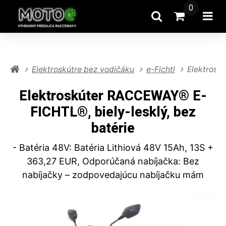
0
Hľadať
Prejsť na k
Otv
Elektroskútre bez vodičáku
e-Fichtl
Elektrosk
Elektroskúter RACCEWAY® E-
FICHTL®, biely-lesklý, bez
batérie
- Batéria 48V: Batéria Lithiová 48V 15Ah, 13S +
363,27 EUR, Odporúčaná nabíjačka: Bez
nabíjačky – zodpovedajúcu nabíjačku mám