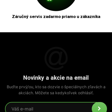
Záručný servis zadarmo priamo u zákazníka
Novinky a akcie na email
Buďte prvý/ou, kto sa dozvie o špeciálnych zľavách a
akciách. Môžete sa kedykoľvek odhlásiť.