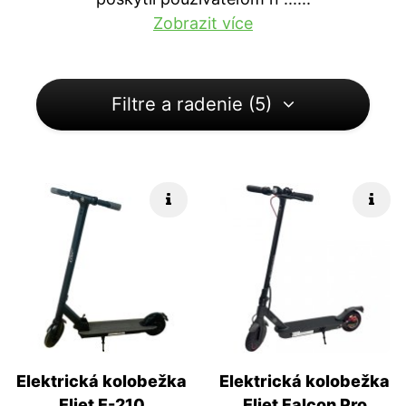
Zobrazit více
Filtre a radenie (5)
Rýchle info
Rých
Elektrická kolobežka
Elektrická kolobežka
Eljet E-210
Eljet Falcon Pro