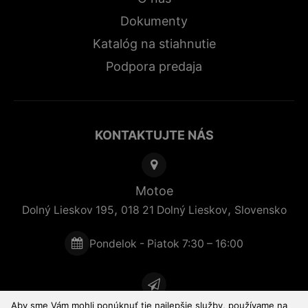
Dokumenty
Katalóg na stiahnutie
Podpora predaja
KONTAKTUJTE NÁS
Motoe
,
,
Dolný Lieskov 195
018 21
Dolný Lieskov
Slovensko
Pondelok - Piatok 7:30 – 16:00
Aby sme Vám mohli ponúknuť tie najlepšie služby, používame na