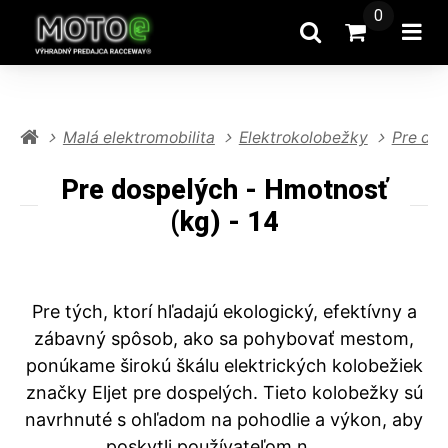
0
Hľadať
Prejsť na k
Otv
Malá elektromobilita
Elektrokolobežky
Pre do
Pre dospelých - Hmotnosť
(kg) - 14
Pre tých, ktorí hľadajú ekologický, efektívny a
zábavný spôsob, ako sa pohybovať mestom,
ponúkame širokú škálu elektrických kolobežiek
značky Eljet pre dospelých. Tieto kolobežky sú
navrhnuté s ohľadom na pohodlie a výkon, aby
poskytli používateľom n ...
...