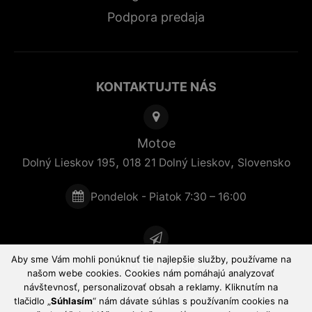
Podpora predaja
KONTAKTUJTE NÁS
Motoe
,
,
Dolný Lieskov 195
018 21
Dolný Lieskov
Slovensko
Pondelok - Piatok 7:30 – 16:00
Aby sme Vám mohli ponúknuť tie najlepšie služby, používame na
Rýchla pomoc
našom webe cookies. Cookies nám pomáhajú analyzovať
návštevnosť, personalizovať obsah a reklamy. Kliknutím na
tlačidlo „
Súhlasím
“ nám dávate súhlas s používaním cookies na