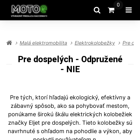
0
Hľadať
Prejsť na k
Otv
Malá elektromobilita
Elektrokolobežky
Pre do
Pre dospelých - Odpružené
- NIE
Pre tých, ktorí hľadajú ekologický, efektívny a
zábavný spôsob, ako sa pohybovať mestom,
ponúkame širokú škálu elektrických kolobežiek
značky Eljet pre dospelých. Tieto kolobežky sú
navrhnuté s ohľadom na pohodlie a výkon, aby
poskytli používateľom n ...
...