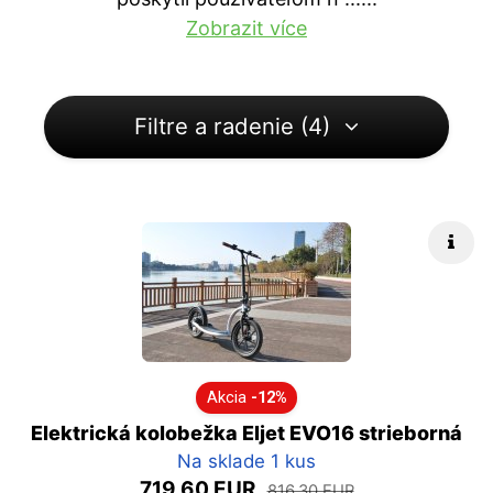
Zobrazit více
Filtre a radenie (4)
Rých
Akcia
-12%
Elektrická kolobežka Eljet EVO16 strieborná
Na sklade 1 kus
719,60 EUR
816,30 EUR