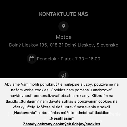
KONTAKTUJTE NÁS
Motoe
,
,
Dolný Lieskov 195
018 21
Dolný Lieskov
Slovensko
Pondelok - Piatok 7:30 – 16:00
Aby sme Vám mohli ponúknuť tie najlepšie služby, používame na
Rýchla pomoc
našom webe cookies. Cookies nám pomáhajú analyzovať
návštevnosť, personalizovať obsah a reklamy. Kliknutím na
tlačidlo „
Súhlasím
“ nám dávate súhlas s používaním cookies na
všetky účely. Môžete si tiež upraviť nastavenia v sekcii
„
Nastavenia
“ alebo súhlas môžete odmietnuť tlačidlom
© 2022 - 2026 Motoe,
mapa stránky
,
RSS
,
Nastavenie
„
Nesúhlasím
“
cookies
,
Powered by Upgates Shops
Zásady ochrany osobných údajov/cookies