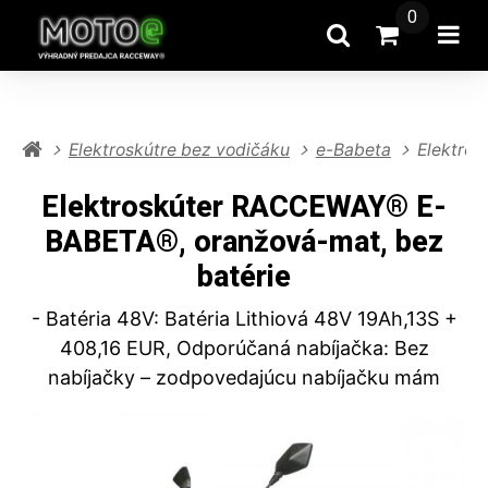
0
Hľadať
Prejsť na k
Otv
Elektroskútre bez vodičáku
e-Babeta
Elektro
Elektroskúter RACCEWAY® E-
BABETA®, oranžová-mat, bez
batérie
- Batéria 48V: Batéria Lithiová 48V 19Ah,13S +
408,16 EUR, Odporúčaná nabíjačka: Bez
nabíjačky – zodpovedajúcu nabíjačku mám