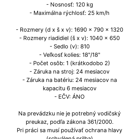
- Nosnosť: 120 kg
- Maximálna rýchlosť: 25 km/h
- Rozmery (d x š x v): 1690 x 790 x 1320
- Rozmery riadidiel (š x v): 1040 x 650
- Sedlo (v): 810
- Veľkosť kolies: 18"/18"
- Počet osôb: 1 (krátkodobo 2)
- Záruka na stroj: 24 mesiacov
- Záruka na batériu: 24 mesiacov na
kapacitu 6 mesiacov
- EČV: ÁNO
Na prevádzku nie je potrebný vodičský
preukaz, podľa zákona 361/2000.
Pri práci sa musí používať ochrana hlavy
(schválená prilba)