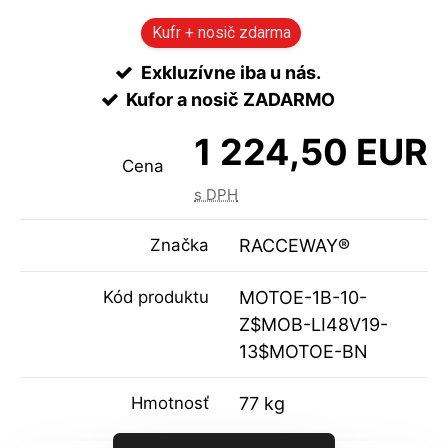
Kufr + nosič zdarma
Exkluzívne iba u nás.
Kufor a nosič ZADARMO
1 224,50 EUR
Cena
s DPH
Značka
RACCEWAY®
Kód produktu
MOTOE-1B-10-
Z$MOB-LI48V19-
13$MOTOE-BN
Hmotnosť
77 kg