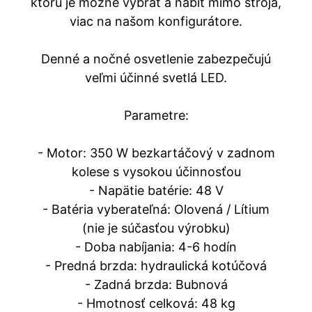
ktorú je možné vybrať a nabiť mimo stroja,
viac na našom konfigurátore.
Denné a nočné osvetlenie zabezpečujú
veľmi účinné svetlá LED.
Parametre:
- Motor: 350 W bezkartáčový v zadnom
kolese s vysokou účinnosťou
- Napätie batérie: 48 V
- Batéria vyberateľná: Olovená / Lítium
(nie je súčasťou výrobku)
- Doba nabíjania: 4-6 hodín
- Predná brzda: hydraulická kotúčová
- Zadná brzda: Bubnová
- Hmotnosť celková: 48 kg