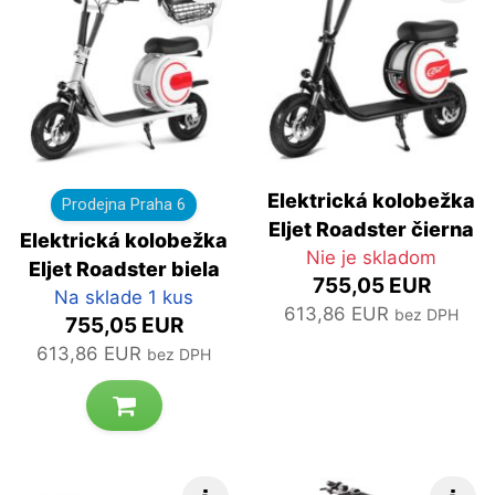
Elektrická kolobežka
Prodejna Praha 6
Eljet Roadster čierna
Elektrická kolobežka
Nie je skladom
Eljet Roadster biela
755,05 EUR
Na sklade 1 kus
613,86 EUR
bez DPH
755,05 EUR
613,86 EUR
bez DPH
Rýchle info
Rých