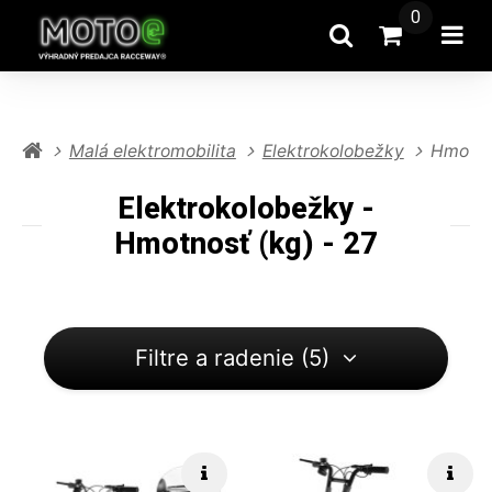
0
Hľadať
Prejsť na k
Otv
Malá elektromobilita
Elektrokolobežky
Hmotnos
Elektrokolobežky -
Hmotnosť (kg) - 27
Filtre a radenie (5)
Rýchle info
Rých