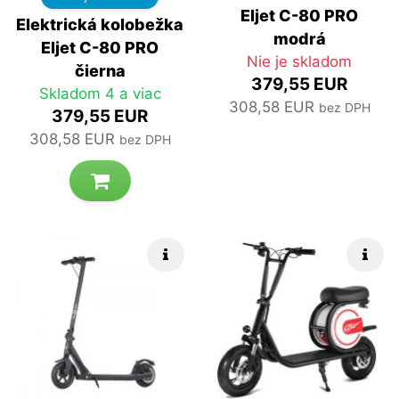
Eljet C-80 PRO
Elektrická kolobežka
modrá
Eljet C-80 PRO
Nie je skladom
čierna
379,55 EUR
Skladom 4 a viac
308,58 EUR
bez DPH
379,55 EUR
308,58 EUR
bez DPH
Rýchle info
Rých