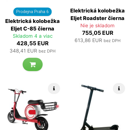
Elektrická kolobežka
Prodejna Praha 6
Eljet Roadster čierna
Elektrická kolobežka
Nie je skladom
Eljet C-85 čierna
755,05 EUR
Skladom 4 a viac
613,86 EUR
bez DPH
428,55 EUR
348,41 EUR
bez DPH
Rýchle info
Rých