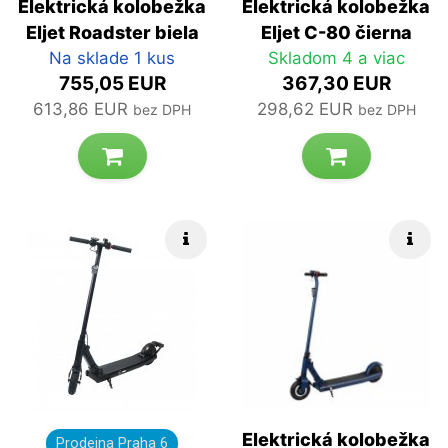
Elektrická kolobežka
Elektrická kolobežka
Eljet Roadster biela
Eljet C-80 čierna
Na sklade 1 kus
Skladom 4 a viac
755,05 EUR
367,30 EUR
613,86 EUR
298,62 EUR
bez DPH
bez DPH
Rýchle info
Rých
Elektrická kolobežka
Prodejna Praha 6