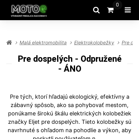
0
Hľadať
Prejsť na k
Otv
Malá elektromobilita
Elektrokolobežky
Pre do
Pre dospelých - Odpružené
- ÁNO
Pre tých, ktorí hľadajú ekologický, efektívny a
zábavný spôsob, ako sa pohybovať mestom,
ponúkame širokú škálu elektrických kolobežiek
značky Eljet pre dospelých. Tieto kolobežky sú
navrhnuté s ohľadom na pohodlie a výkon, aby
poskytli používateľom n ...
...