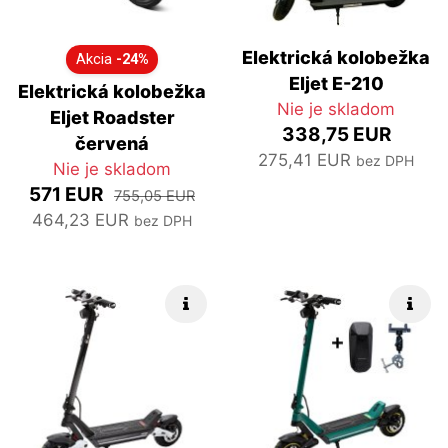
Elektrická kolobežka
Akcia
-24%
Eljet E-210
Elektrická kolobežka
Nie je skladom
Eljet Roadster
338,75 EUR
červená
275,41 EUR
bez DPH
Nie je skladom
571 EUR
755,05 EUR
464,23 EUR
bez DPH
Rýchle info
Rých