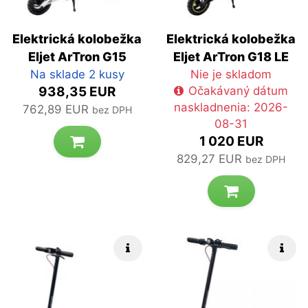
Elektrická kolobežka
Elektrická kolobežka
Eljet ArTron G15
Eljet ArTron G18 LE
Na sklade 2 kusy
Nie je skladom
938,35 EUR
Očakávaný dátum
naskladnenia: 2026-
762,89 EUR
bez DPH
08-31
1 020 EUR
829,27 EUR
bez DPH
Rýchle info
Rých